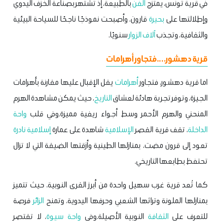
في قرية تونس، يمتزج
الفن
بالطبيعة، إذ تشتهر بصناعة الخزف اليدوي
وإطلالتها على
بحيرة
قارون، وأصبحت نموذجًا ناجحًا للسياحة البيئية
والثقافية، وتجذب
آلاف
الزوار
سنويًا.
قرية دهشور….فتجاور أهرامات
اما قرية دهشور، فتجاور
أهرامات
يقل الإقبال عليها مقارنة بأهرامات
الجيزة، وتوفر تجربة هادئة لعشاق
التاريخ
، حيث يمكن مشاهدة الهرم
المنحني والهرم الأحمر وسط أجواء ريفية مميزة.وفي قلب
واحة
الداخلة
، تقف قرية القصر
الإسلامية
شاهدة على عمارة
إسلامية
نادرة
تعود إلى قرون مضت، بمنازلها الطينية وأزقتها الضيقة التي لا تزال
تحتفظ بطابعها التاريخي.
كما تُعد قرية غرب سهيل واحدة من أبرز القرى النوبية، حيث تتميز
بمنازلها الملونة وتراثها الشعبي وحرفها اليدوية، وتمنح
الزائر
فرصة
للتعرف على
الثقافة
النوبية الأصيلة.وفي
واحة سيوة
، لا تقتصر