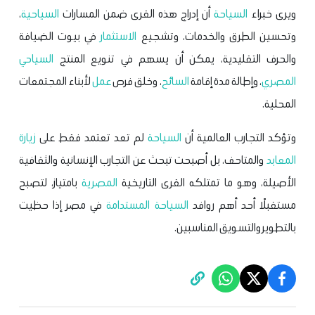
ويرى خبراء
السياحة
أن إدراج هذه القرى ضمن المسارات
السياحية
،
وتحسين الطرق والخدمات، وتشجيع
الاستثمار
في بيوت الضيافة
والحرف التقليدية، يمكن أن يسهم في تنويع المنتج
السياحي
المصري
، وإطالة مدة إقامة
السائح
، وخلق فرص
عمل
لأبناء المجتمعات
المحلية.
وتؤكد التجارب العالمية أن
السياحة
لم تعد تعتمد فقط على
زيارة
المعابد
والمتاحف، بل أصبحت تبحث عن التجارب الإنسانية والثقافية
الأصيلة، وهو ما تمتلكه القرى التاريخية
المصرية
بامتياز، لتصبح
مستقبلًا أحد أهم روافد
السياحة المستدامة
في مصر إذا حظيت
بالتطوير والتسويق المناسبين.