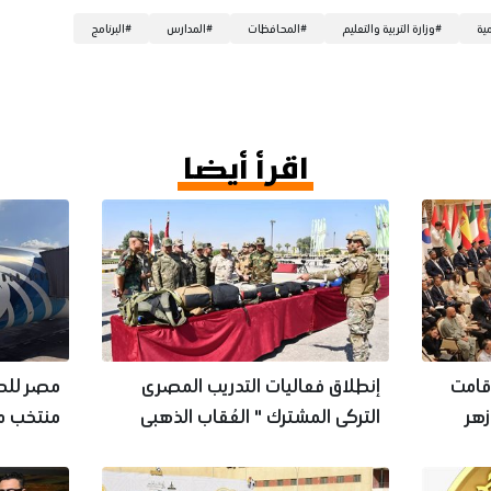
مية
#
وزارة التربية والتعليم
#
المحافظات
#
المدارس
#
البرنامج
اقرأ أيضا
 قامت
إنطلاق فعاليات التدريب المصرى
مصر للطي
زهر
التركى المشترك " العُقاب الذهبى
منتخب مص