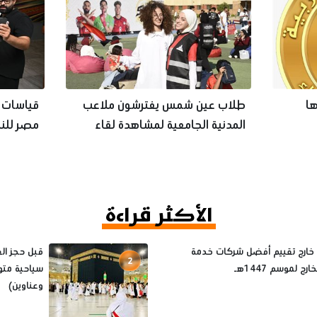
ها
طلاب عين شمس يفترشون ملاعب
قياسات ط
المدنية الجامعية لمشاهدة لقاء
مصر للنا
المنتخب
العالم
الأكثر قراءة
 خارج تقييم أفضل شركات خدمة
2
رج لموسم 1447هـ
سياحية متو
وعناوين)