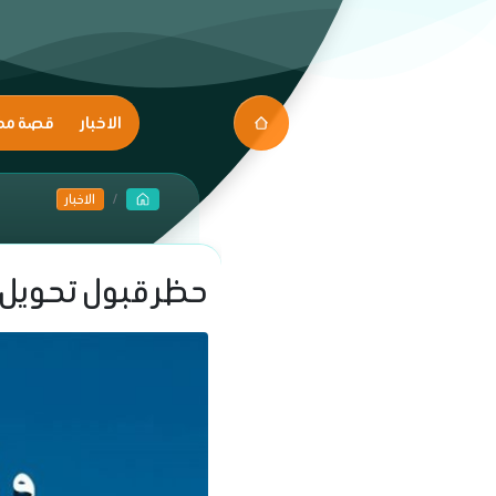
الاخبار
قصة مك
الاخبار
حظر قبول تحويل ط