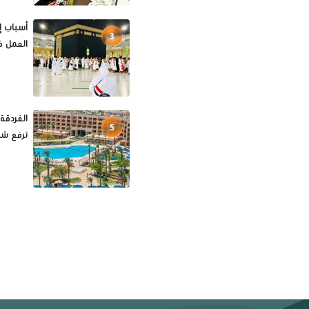
3
العمل ف
الغردقة
5
ترفع شع