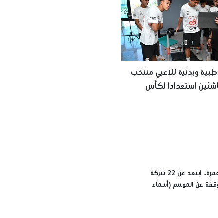
بية وبدنية للاعبي منتخب
شئين استعداداً لكأس
قبل حجز العمرة.. ابتعد عن 22 شركة
قفة عن الموسم (أسماء