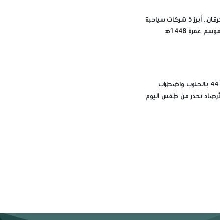
مينا تورز وكرڤان.. أبرز 5 شركات سياحية
م عمرة 1448ه‍
المحسوسة 44 بالجنوب واضطراب
الأرصاد تحذر من طقس اليوم