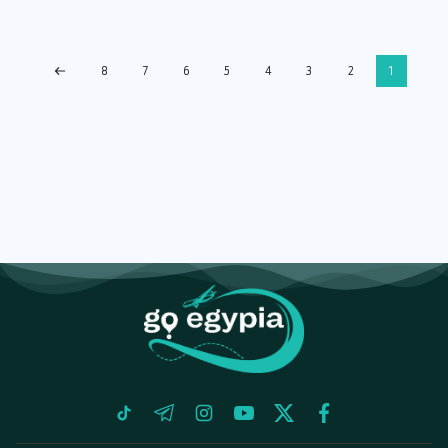
8
7
6
5
4
3
2
1
tiktok
telegram
instagram
youtube
twitter
facebook