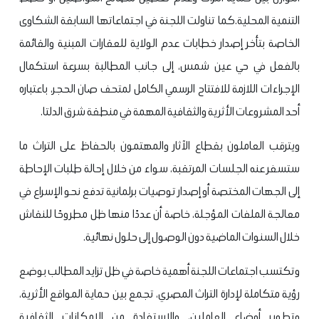
التنمية المحلية.كما تناولت اللجنة في اجتماعاتها السابقة الشكاوى
الخاصة بتأخر إصدار خطابات عدم الولاية للعقارات المبنية والقائمة
بالفعل في حي عين شمس، إلى جانب المطالبة بسرعة استكمال
الإجراءات اللازمة للافتتاح الرسمي الكامل لمتحف صان الحجر، باعتباره
أحد المشروعات الأثرية والثقافية المهمة في منطقة شرق الدلتا.
ويترقب العاملون بقطاع الآثار والمهتمون بالحفاظ على التراث ما
ستسفر عنه الجلسات المرتقبة، سواء من خلال إحالة طلبات الإحاطة
إلى الجهات المختصة أو إصدار توصيات برلمانية تدفع نحو الإسراع في
معالجة الملفات المؤجلة، خاصة أن عددًا منها ظل مطروحًا للنقاش
خلال السنوات الماضية دون الوصول إلى حلول نهائية.
وتكتسب اجتماعات اللجنة أهمية خاصة في ظل تزايد المطالب بوضع
رؤية متكاملة لإدارة التراث المصري، تجمع بين حماية المواقع الأثرية،
وتطوير أوضاع العاملين، والاستفادة من الإمكانات الثقافية