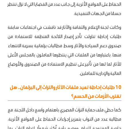
الحفاظ على المواقع الأثرية، إلى جانب عدد من القضايا التي لا تزال تنتظر
حسمًا من الجهات التنفيذية.
وكانت لجنة الإعلام والثقافة والآثار قد ناقشت في اجتماعات سابقة
طلبات إحاطة تناولت تأخر إصدار اللائحة المنظمة للاستفادة من
صندوق دعم السياحة والآثار، وسط مطالبات برلمانية بسرعة الانتهاء
منها، باعتبارها من الملفات التي ينتظرها العاملون بالمجلس الأعلى
للآثار، لما لها من تأثير على تنظيم الاستفادة من الصندوق والأوضاع
المالية والإدارية للعاملين.
10 طلبات إحاطة تعيد ملفات الآثار والتراث إلى البرلمان.. هل
تقترب الأزمات من الحسم؟
كما حظي ملف حماية التراث المصري باهتمام واسع داخل اللجنة، مع
مطالبة عدد من النواب بتعزيز إجراءات الحفاظ على المواقع الأثرية،
خاصة المفتوحة للزيارة، ووضع رؤية أكثر شمولًا لإدارة التراث، بما