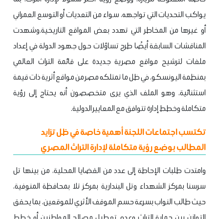
يواكب التحديات التي تواجهه، سواء من التعديات أو التوسع العمراني
أو غيرها من المخاطر التي تهدد بعض المواقع التاريخية.وشهدت
المناقشات السابقة أيضًا طرح تساؤلات حول جهود الدولة في إعداد
ملفات لترشيح مواقع مصرية جديدة على قائمة التراث العالمي
بمنظمة اليونسكو، في ظل ما تمتلكه مصر من مواقع أثرية ذات قيمة
استثنائية، وهو الملف الذي يرى متخصصون أنه يحتاج إلى رؤية
متكاملة وخطط إدارة تتوافق مع المعايير الدولية.
تكتسب اجتماعات اللجنة أهمية خاصة في ظل تزايد
المطالب بوضع رؤية متكاملة لإدارة التراث المصري
وامتدت طلبات الإحاطة إلى عدد من القضايا المحلية، من بينها تل
سرسنا بمركز الشهداء وتل البندارية بمركز تلا بمحافظة المنوفية،
حيث طالب النواب بسرعة حسم الموقف الأثري للموقعين، بما يحقق
التوازن بين حماية التراث وعدم تعطيل مصالح المواطنين أو خطط