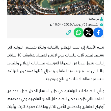
مجلس النواب
مي عبده
الخميس 09/يوليو/2026 - 10:04 ص
تتجه الأنظار إلى لجنة الإعلام والثقافة والآثار بمجلس النواب، التي
تستعد لعقد ثلاث جلسات يوم الاثنين المقبل، لمناقشة 10 طلبات
إحاطة تتناول عددًا من القضايا المرتبطة بقطاعات الإعلام والثقافة
والآثار، في وقت يترقب فيه العاملون بقطاع الآثار والمهتمون بالتراث ما
ستسفر عنه المناقشات من نتائج وتوصيات.
وتأتي الاجتماعات البرلمانية في ظل استمرار الجدل حول عدد من
الملفات التي طُرحت داخل اللجنة خلال الفترة الماضية، وفي مقدمتها
أوضاع العاملين بالمجلس الأعلى للآثار، وملفات حماية التراث، وآليات