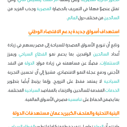
تمثل عنصرًا مهمًا في التعريف بالحضارة
المصرية
وجذب المزيد من
السائحين
من مختلف دول
العالم
.
استهداف أسواق جديدة يدعم الاقتصاد الوطني
وتابع أن تنويع الأسواق المصدرة للسياحة إلى مصر يسهم في زيادة
أعداد
السائحين
الوافدين، بما يدعم نمو
القطاع السياحي
ويعزز
الاستثمارات
، فضلًا عن مساهمته في زيادة موارد
الدولة
من النقد
الأجنبي ودفع عجلة النمو الاقتصادي، مشيرا إلي أن تحسين التجربة
السياحية
لا يعتمد فقط على الترويج، وإنما يرتبط أيضًا بتطوير
الخدمات
المقدمة للسائحين، والارتقاء بالمقاصد
السياحية
المختلفة،
بما يضمن الحفاظ على
تنافسية
مصر في الأسواق العالمية.
البنية التحتية والمتحف الكبير يدعمان مستهدفات الدولة
واختتم أن
الدولة
تواصل تنفيذ خطة متكاملة لتطوير
القطاع السياحي
،