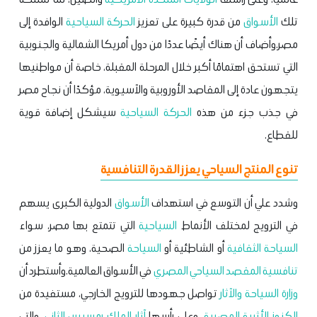
تلك
الأسواق
من قدرة كبيرة على تعزيز
الحركة السياحية
الوافدة إلى
مصر.
وأضاف أن هناك أيضًا عددًا من دول أمريكا الشمالية والجنوبية
التي تستحق اهتمامًا أكبر خلال المرحلة المقبلة، خاصة أن مواطنيها
يتجهون عادة إلى المقاصد الأوروبية والآسيوية، مؤكدًا أن نجاح مصر
في جذب جزء من هذه
الحركة السياحية
سيشكل إضافة قوية
للقطاع.
تنوع المنتج السياحي يعزز القدرة التنافسية
وشدد علي أن التوسع في استهداف
الأسواق
الدولية الكبرى يسهم
في الترويج لمختلف الأنماط
السياحية
التي تتمتع بها مصر، سواء
السياحة الثقافية
أو الشاطئية أو
السياحة
الصحية، وهو ما يعزز من
تنافسية
المقصد السياحي المصري
في الأسواق العالمية.
وأستطرد أن
وزارة السياحة والآثار
تواصل جهودها للترويج الخارجي، مستفيدة من
الكنوز
الأثرية
المصرية
، وعلى رأسها
آثار
الملك
رمسيس الثاني
، والتي