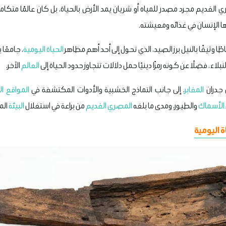
 القديم مجرد مصدر للمياه أو شريان يمد الأرض بالحياة، بل كان عالمًا متكام
ها الإنسان في غذائه ومعيشته.
طًا وثيقًا بالنيل برز الصيد، الذي تحول إلى أحد أهم مظاهر
الحياة اليومية
، جامعًا
نبلاء، فضلًا عن كونه رمزًا دينيًا حمل دلالات تتجاوز حدود الحياة إلى
العالم
الآخر.
 جدران
المقابر
، إلى جانب النماذج الخشبية والأدوات المكتشفة في
المواقع ال
الأسماك
والطيور، ومدى ما بلغه
المصري القديم
من براعة في استغلال
البيئة
الم
ة اليومية