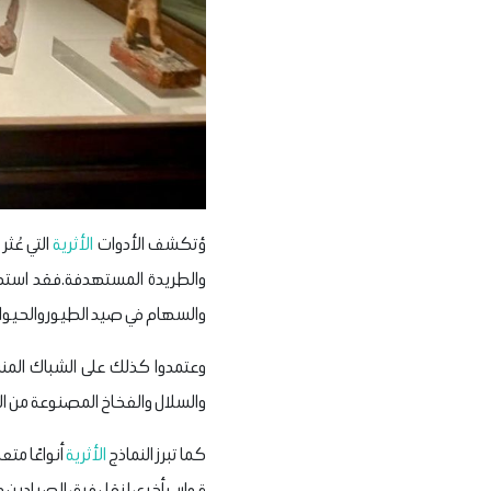
ؤتكشف الأدوات
الأثرية
التي عُثر
والطريدة المستهدفة.فقد استخدم
والسهام في صيد الطيور والحيوانا
وعتمدوا كذلك على الشباك المن
والسلال والفخاخ المصنوعة من ال
كما تبرز النماذج
الأثرية
أنواعًا مت
قوارب أخرى لنقل فرق الصيادين 