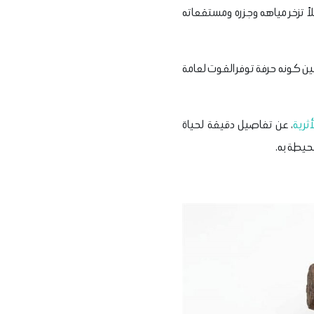
لاً تزخر مياهه وجزره ومستقعاته
 بين كونه حرفة توفر القوت لعامة
أثرية
، عن تفاصيل دقيقة لحياة
حيطة به.