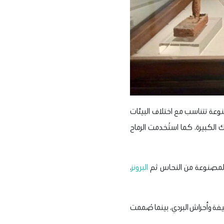
عة تتناسب مع اختلاف البيئات
الكبيرة، كما استُخدمت الرماح
 المصنوعة من النحاس ثم
البرونز
،
ة وأحراش البردي، بينما صُممت