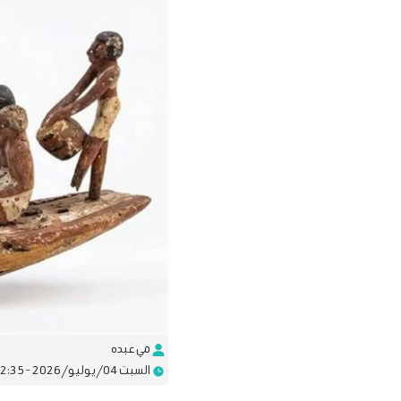
مي عبده
السبت 04/يوليو/2026 - 12:35 م