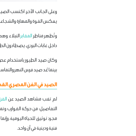
وعلى الجانب الآخر، اكتسب الصي
يعكس القوة والمهارة والشجاعة،
وتُظهر مناظر
المقابر
النبلاء وهم
داخل غابات البردي، يصطادون الطي
وكان صيد الطيور باستخدام عصا ال
بينما عُد صيد فرس النهر والتماس
الصيد في الفن المصري القد
لم تغب مشاهد الصيد عن
الفن
التفاصيل؛ من حركة القوارب وت
مجرد توثيق للحياة اليومية، وإن
فنية ودينية في آن واحد.