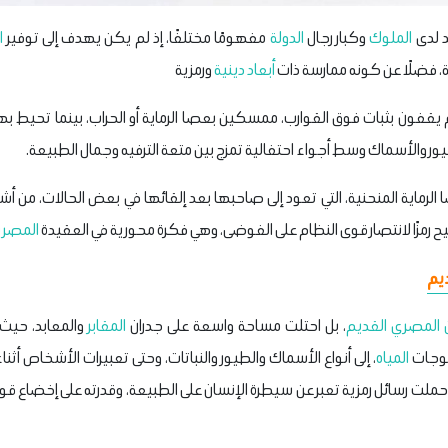
د لدى
الملوك
وكبار رجال
الدولة
مفهومًا مختلفًا، إذ لم يكن يهدف إلى توفير
ا
 فضلًا عن كونه ممارسة ذات
أبعاد دينية
ورمزية
 يقفون بثبات فوق القوارب، ممسكين بعصا الرماية أو الحراب، بينما تحيط 
ور والأسماك وسط أجواء احتفالية تمزج بين متعة الترفيه وجمال الطبيعة.
رماية المنحنية، التي تعود إلى صاحبها بعد إلقائها في بعض الحالات، من أشه
يح رمزًا لانتصار قوى النظام على الفوضى، وهي فكرة محورية في العقيدة
المصري
يم
 المصري القديم
، بل احتلت مساحة واسعة على جدران
المقابر
والمعابد، حيث
موجات
المياه
، إلى أنواع الأسماك والطيور والنباتات، وحتى تعبيرات الأشخاص أ
ما حملت رسائل رمزية تعبر عن سيطرة الإنسان على الطبيعة، وقدرته على إخضاع 