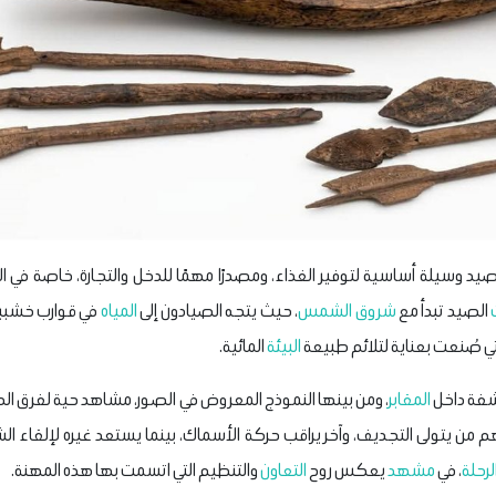
لصيد وسيلة أساسية لتوفير الغذاء، ومصدرًا مهمًا للدخل والتجارة، خاصة في ا
الصيد تبدأ مع
شروق الشمس
، حيث يتجه الصيادون إلى
المياه
في قوارب خشبي
تي صُنعت بعناية لتلائم طبيعة
البيئة
المائية.
شفة داخل
المقابر
، ومن بينها النموذج المعروض في الصور، مشاهد حية لفرق الصيا
من يتولى التجديف، وآخر يراقب حركة الأسماك، بينما يستعد غيره لإلقاء الش
لرحلة
، في
مشهد
يعكس روح
التعاون
والتنظيم التي اتسمت بها هذه المهنة.