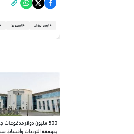
#
رئيس الوزراء
#
المصريين
#
500 مليون دولار مدفوعات ج
بصفقة الترددات وأقساط مس