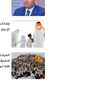
إرشادات
3
الإحرام
السياحة
5
الاشترا
1448هـ