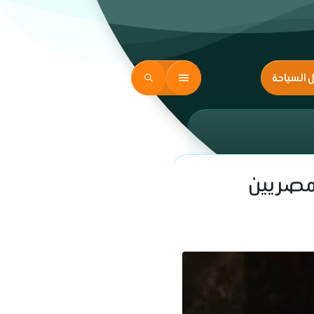
ل السياحة
لمصريين