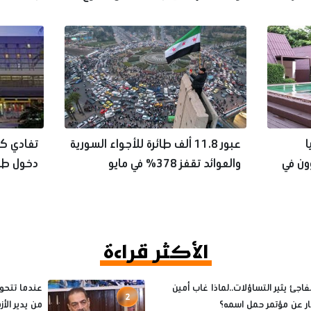
بالإسماعيلية
ا
عبور 11.8 ألف طائرة للأجواء السورية
تفادي كا
تريليون وون في
والعوائد تقفز 378% في مايو
دخول طائ
الأكثر قراءة
فاجئ يثير التساؤلات..لماذا غاب أمين
عندما تتحول
2
ثار عن مؤتمر حمل اسمه؟
من يدير الأ