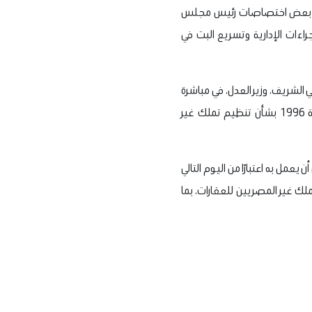
بشأن تفويض وزير العدل في مباشرة بعض اختصاصات رئيس مجلس
راءات الإدارية وتسريع البت في
لشريف، وزير العدل، في مباشرة
اختصاصات رئيس مجلس الوزراء المنصوص عليها في المادتين الثانية والخامسة من القانون رقم 230 لسنة 1996 بشأن تنظيم تملك غير
 أحكام القرار الجديد، على أن يعمل به اعتبارًا من اليوم التالي
ملك غير المصريين للعقارات، بما