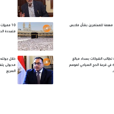
 مهمة للمعتمرين بشأن ملابس
10 مميزا
4
متعددة الد
 تطالب الشركات بسداد مبالغ
خلال جولته
6
ك في قرعة الحج السياحي لموسم
مدبولى يتف
السريع