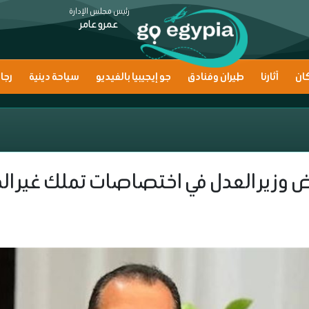
رئيس مجلس الإدارة
عمرو عامر
ان
آثارنا
طيران وفنادق
جو إيجيبيا بالفيديو
سياحة دينية
رجا
وض وزير العدل في اختصاصات تملك غير ا