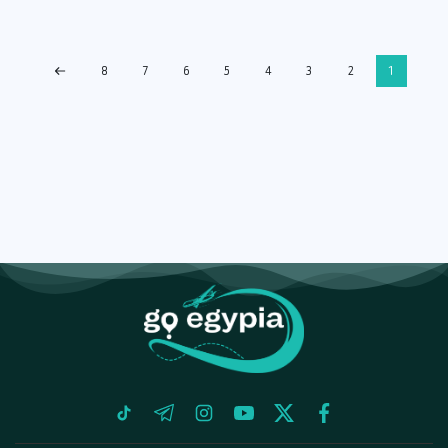
8
7
6
5
4
3
2
1
tiktok
telegram
instagram
youtube
twitter
facebook