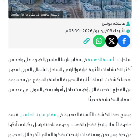
الألسنة الذهبية في مقابر مارينا العلمين
فاطمة يونس
الأربعاء 08/يوليو/2026 - 05:39 م
سلطت
الألسنة الذهبية
في مقابر مارينا العلمين الضوء على واحد من
أكثر الاكتشافات الأثرية غرابة وإثارة في الساحل الشمالي الغربي لمصر،
بعدما كشفت البعثة الأثرية المصرية العاملة بالموقع عن مجموعة
من القطع الذهبية التي وُضعت داخل أفواه بعض الموتى في عدد من
المقابر المكتشفة حديثًا.
ويمنح هذا الكشف الألسنة الذهبية في
مقابر مارينا العلمين
قيمة
خاصة، لأنه لا يرتبط فقط بالذهب بوصفه مادة نادرة، بل يكشف أيضًا
عن طقوس دفن ومعتقدات ارتبطت بفكرة العالم الآخر خلال العصور