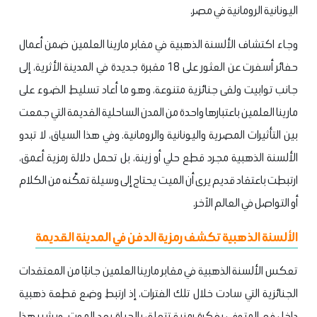
اليونانية الرومانية في مصر.
وجاء اكتشاف الألسنة الذهبية في مقابر مارينا العلمين ضمن أعمال
حفائر أسفرت عن العثور على 18 مقبرة جديدة في المدينة الأثرية، إلى
جانب توابيت ولقى جنائزية متنوعة، وهو ما أعاد تسليط الضوء على
مارينا العلمين باعتبارها واحدة من المدن الساحلية القديمة التي جمعت
بين التأثيرات المصرية واليونانية والرومانية. وفي هذا السياق، لا تبدو
الألسنة الذهبية مجرد قطع حلي أو زينة، بل تحمل دلالة رمزية أعمق،
ارتبطت باعتقاد قديم يرى أن الميت يحتاج إلى وسيلة تمكّنه من الكلام
أو التواصل في العالم الآخر.
الألسنة الذهبية تكشف رمزية الدفن في المدينة القديمة
تعكس الألسنة الذهبية في مقابر مارينا العلمين جانبًا من المعتقدات
الجنائزية التي سادت خلال تلك الفترات، إذ ارتبط وضع قطعة ذهبية
داخل فم المتوفى بفكرة رمزية تتعلق بالحياة بعد الموت. ويشير هذا