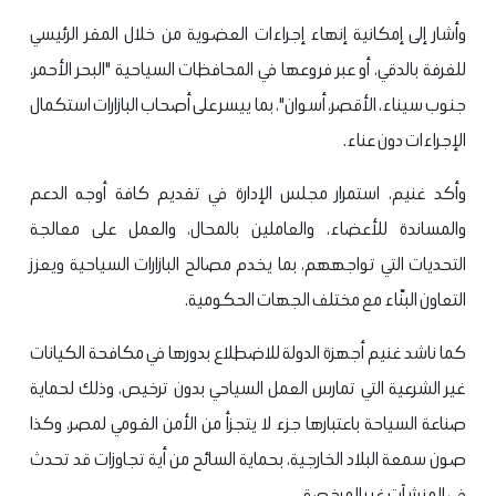
وأشار إلى إمكانية إنهاء إجراءات العضوية من خلال المقر الرئيسي
للغرفة بالدقي، أو عبر فروعها في المحافظات السياحية "البحر الأحمر،
جنوب سيناء، الأقصر، أسوان"، بما ييسر على أصحاب البازارات استكمال
الإجراءات دون عناء.
وأكد غنيم، استمرار مجلس الإدارة في تقديم كافة أوجه الدعم
والمساندة للأعضاء، والعاملين بالمحال، والعمل على معالجة
التحديات التي تواجههم، بما يخدم مصالح البازارات السياحية ويعزز
التعاون البنّاء مع مختلف الجهات الحكومية.
كما ناشد غنيم أجهزة الدولة للاضطلاع بدورها في مكافحة الكيانات
غير الشرعية التي تمارس العمل السياحي بدون ترخيص، وذلك لحماية
صناعة السياحة باعتبارها جزء لا يتجزأ من الأمن القومي لمصر، وكذا
صون سمعة البلاد الخارجية، بحماية السائح من أية تجاوزات قد تحدث
في المنشآت غير المرخصة.