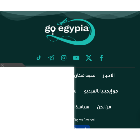
tiktok
telegram
instagram
youtube
twitter
facebook
الاخبار
قصة مكان
آثارنا
طيران وفنادق
جو إيجيبيا بالفيديو
سياحة دينية
رجال السياحة
من نحن
سياسة الخصوصية
اتصل بنا
©2025 Go Egypia All Rights Reserved.
Powered by