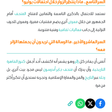
السر التاسع.. ماذا ينتظر الزوار خلال احتفالات يوليو؟
نستعد للاحتفال بالذكرى التاسعة والثمانين لافتتاح
المتحف
أمام
الجمهور، من خلال
معرض
أثري يضم مقتنيات مميزة، ومعرض للحرف
التراثية، إلى جانب
فعاليات ثقافية
وفنية متنوعة.
السر العاشر والأخير.. ما الرسالة التي تريدون أن يحملها الزائر
معه؟
أتمنى أن يغادر كل
زائر
وهو يشعر أنه اكتشف أحد أجمل
كنوز
القاهرة
التاريخية
، وأن يدرك أن
متحف
جاير أندرسون
ليس مجرد بيت أثري، بل
رحلة
عبر
التاريخ
والفن والعمارة الإسلامية، وتجربة تستحق أن تتكرر أكثر
من مرة