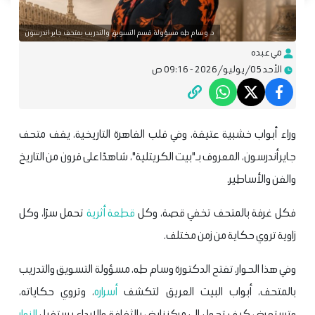
د. وسام طه مسؤولة قسم التسويق والتدريب بمتحف جاير اندرسون
مي عبده
الأحد 05/يوليو/2026 - 09:16 ص
وراء أبواب خشبية عتيقة، وفي قلب القاهرة التاريخية، يقف متحف
جاير أندرسون، المعروف بـ"بيت الكريتلية"، شاهدًا على قرون من التاريخ
والفن والأساطير.
فكل غرفة بالمتحف تخفي قصة، وكل
قطعة أثرية
تحمل سرًا، وكل
زاوية تروي حكاية من زمن مختلف.
وفي هذا الحوار، تفتح الدكتورة وسام طه، مسؤولة التسويق والتدريب
بالمتحف، أبواب البيت العريق لتكشف
أسراره
، وتروي حكاياته،
وتستعرض كيف تحول إلى مركز نابض بالثقافة والإبداع يستقبل
الزوار