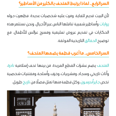
السر الرابع.. لماذا يرتبط المتحف بالكثير من الأساطير؟
لأن البيت قديم للغاية، ومرت عليه شخصيات عديدة، فظهرت حوله
روايات
وأساطير شعبية تناقلها الناس عبر الأجيال. ونحن نستثمر هذه
الحكايات في تقديم عروض تعليمية ومسرح عرائس للأطفال، مع
توضيح
الحقائق
التاريخية الموثقة.
السر الخامس.. ما أغرب قطعة يضمها المتحف؟
المتحف
يضم عشرات القطع الفريدة، من بينها تحف إسلامية
نادرة
،
وأثاث تاريخي، وسجاد، ومشربيات، وخزف، وأسلحة، ومقتنيات شخصية
تخص
جاير أندرسون
، وكل قطعة منها تمثل فصلًا من
تاريخ
طويل.