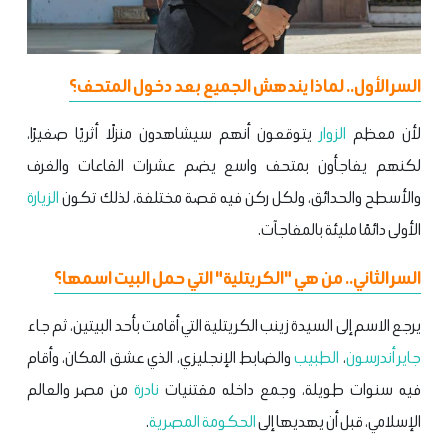
السر الأول.. لماذا يندهش الجميع بعد دخول المتحف؟
لأن معظم
الزوار
يتوقعون أنهم سيشاهدون منزلًا أثريًا صغيرًا،
لكنهم يفاجأون بمتحف واسع يضم عشرات القاعات والغرف
والأسطح والحدائق، ولكل ركن فيه قصة مختلفة، لذلك تكون
الزيارة
الأولى دائمًا مليئة بالمفاجآت.
السر الثاني.. من هي "الكريتلية" التي حمل البيت اسمها؟
يرجع الاسم إلى السيدة زينب الكريتلية التي أقامت بأحد البيتين، ثم جاء
جاير أندرسون
،
الطبيب
والضابط الإنجليزي، الذي عشق المكان، وأقام
فيه سنوات طويلة، وجمع داخله مقتنيات
نادرة
من مصر والعالم
الإسلامي، قبل أن يهديها إلى
الحكومة
المصرية
.