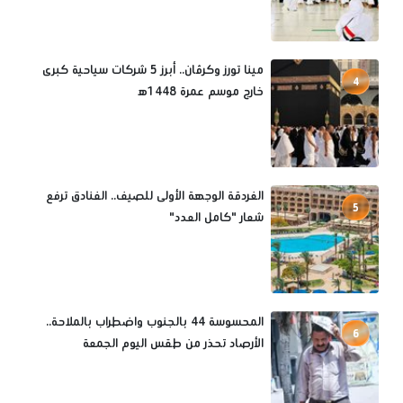
مينا تورز وكرڤان.. أبرز 5 شركات سياحية كبرى
4
خارج موسم عمرة 1448ه‍
الغردقة الوجهة الأولى للصيف.. الفنادق ترفع
5
شعار "كامل العدد"
المحسوسة 44 بالجنوب واضطراب بالملاحة..
6
الأرصاد تحذر من طقس اليوم الجمعة