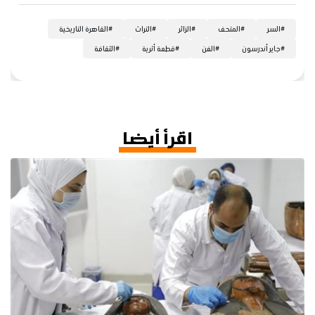
#
السر
#
المتحف
#
الزائر
#
التراث
#
القاهرة التاريخية
#
جاير أندرسون
#
الفن
#
قطعة أثرية
#
الثقافة
اقرأ أيضا