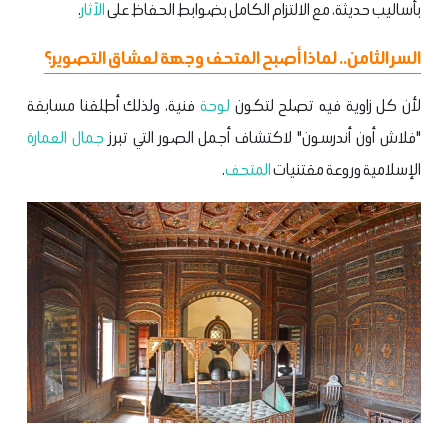
بأساليب حديثة، مع الالتزام الكامل بضوابط الحفاظ على
الآثار
.
السر الثامن.. لماذا أصبح المتحف وجهة لعشاق التصوير؟
لأن كل زاوية فيه تصلح لتكون
لوحة
فنية، ولذلك أطلقنا مسابقة
"فلاش أون أندرسون" لاكتشاف أجمل الصور التي تبرز
جمال
العمارة
الإسلامية وروعة مقتنيات
المتحف
.