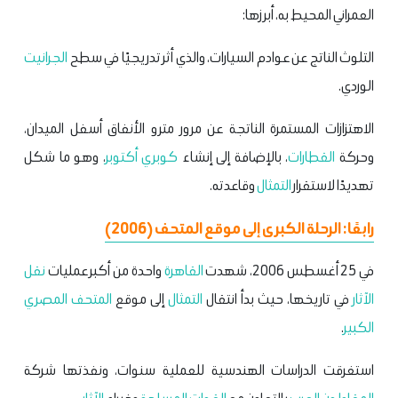
العمراني المحيط به، أبرزها:
التلوث الناتج عن عوادم السيارات، والذي أثر تدريجيًا في سطح
الجرانيت
الوردي.
الاهتزازات المستمرة الناتجة عن مرور مترو الأنفاق أسفل الميدان،
وحركة
القطارات
، بالإضافة إلى إنشاء
كوبري أكتوبر
، وهو ما شكل
تهديدًا لاستقرار
التمثال
وقاعدته.
رابعًا: الرحلة الكبرى إلى موقع المتحف (2006)
في 25 أغسطس 2006، شهدت
القاهرة
واحدة من أكبر عمليات
نقل
الآثار
في تاريخها، حيث بدأ انتقال
التمثال
إلى موقع
المتحف المصري
الكبير
.
استغرقت الدراسات الهندسية للعملية سنوات، ونفذتها شركة