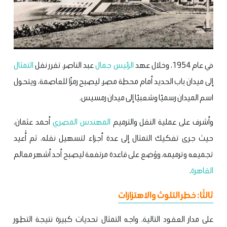
في عام 1954، وخلال عهد
الرئيس
جمال
عبد الناصر، تقرر نقل
التمثال
إلى ميدان باب الحديد أمام محطة مصر، ليصبح رمزًا للعاصمة، ويتحول
اسم الميدان رسميًا وشعبيًا إلى ميدان رمسيس.
وأشرف على عملية النقل والترميم
المهندس المصري
أحمد عثمان،
حيث جرى تفكيك التمثال إلى عدة أجزاء لتسهيل نقله، ثم أُعيد
تجميعه وترميمه، ووُضع على قاعدة مرتفعة ليصبح أحد أشهر معالم
القاهرة
.
ثالثًا: خطر التلوث والاهتزازات
على مدار العقود التالية، واجه التمثال تحديات كبيرة نتيجة التطور