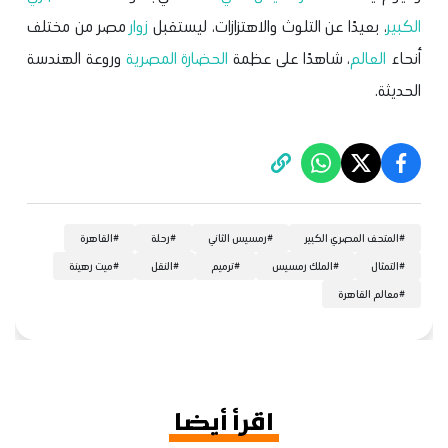
الكبير
، بعيدًا عن التلوث والاهتزازات، ليستقبل
زوار
مصر من مختلف
أنحاء
العالم
، شاهدًا على عظمة
الحضارة المصرية
وروعة الهندسة
الحديثة.
#
المتحف المصري الكبير
#
رمسيس الثاني
#
رحلة
#
القاهرة
#
التمثال
#
الملك رمسيس
#
ترميم
#
النقل
#
ميت رهينة
#
معالم القاهرة
اقرأ أيضا