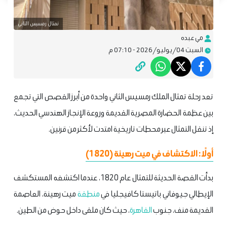
تمثال رمسيس الثاني
مي عبده
السبت 04/يوليو/2026 - 07:10 م
تعد رحلة تمثال الملك رمسيس الثاني واحدة من أبرز القصص التي تجمع
بين عظمة الحضارة المصرية القديمة وروعة الإنجاز الهندسي الحديث،
إذ تنقل التمثال عبر محطات تاريخية امتدت لأكثر من قرنين.
أولًا: الاكتشاف في ميت رهينة (1820)
بدأت القصة الحديثة للتمثال عام 1820، عندما اكتشفه المستكشف
الإيطالي جيوفاني باتيستا كافيجليا في
منطقة
ميت رهينة، العاصمة
القديمة منف، جنوب
القاهرة
، حيث كان ملقى داخل حوض من الطين.