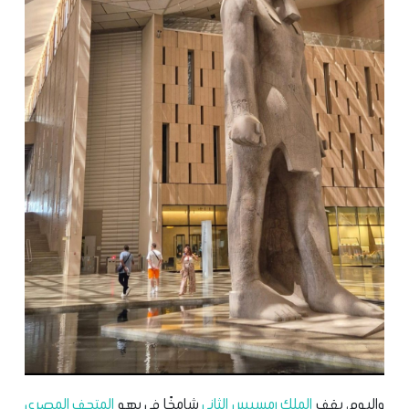
واليوم، يقف
الملك رمسيس الثاني
شامخًا في بهو
المتحف المصري