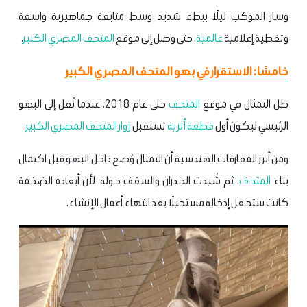
وسار الموكب ليلًا ببطء شديد وسط متابعة جماهيرية واسعة
وتغطية إعلامية
عالمية
، حتى وصل إلى موقع
المتحف المصري الكبير
.
خامسًا: الاستقرار في بهو المتحف المصري الكبير
ظل التمثال في موقع
المتحف
حتى عام 2018، عندما نُقل إلى البهو
الرئيسي ليكون أول
قطعة أثرية
تستقبل
زوار
المتحف المصري الكبير
.
ومن أبرز المفارقات الهندسية أن التمثال وُضع داخل البهو قبل اكتمال
بناء
المتحف
، ثم شُيدت الجدران والسقف حوله، لأن أبعاده الضخمة
كانت ستجعل إدخاله مستحيلًا بعد انتهاء أعمال الإنشاء.