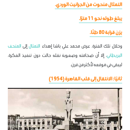
التمثال منحوت من الجرانيت الوردي.
يبلغ طوله نحو 11 مترًا.
يزن قرابة 80 طنًا.
وخلال تلك الفترة، عرض محمد علي باشا إهداء
التمثال
إلى
المتحف
البريطاني
، إلا أن ضخامته وصعوبة نقله حالت دون تنفيذ الفكرة،
ليبقى في موقعه لأكثر من قرن.
ثانيًا: الانتقال إلى قلب القاهرة (1954)