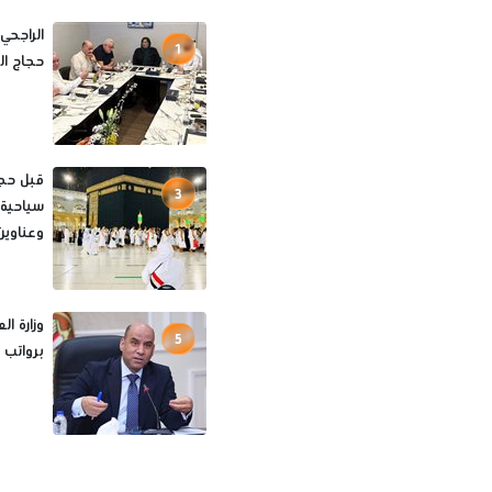
الراجحي
1
حجاج الخا
3
سياحية 
وعناوين
5
برواتب تصل لـ