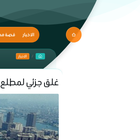
الاخبار
قصة مك
الاخبار
غلق جزئي لمطلع كوبري 15 مايو لمدة ي