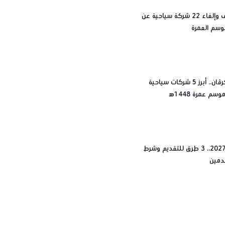
أسباب إيقاف وإلغاء 22 شركة سياحية عن
وسم العمرة
مينا تورز وكرڤان.. أبرز 5 شركات سياحية
م عمرة 1448ه‍
حج القرعة 2027.. 3 طرق للتقديم وشرط
دمين