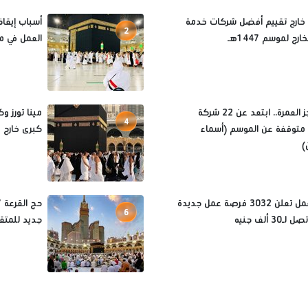
 خارج تقييم أفضل شركات خدمة
2
رج لموسم 1447هـ
العمل في م
قبل حجز العمرة.. ابتعد عن 22 شركة
4
متوقفة عن الموسم (أسماء
كبرى خارج موس
)
وزارة العمل تعلن 3032 فرصة عمل جديدة
6
30 ألف جنيه
جديد للمتق