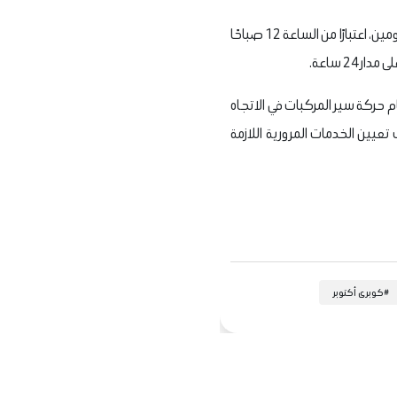
وبحسب بيان المحافظة، يستلزم تنفيذ الأعمال إجراء غلق جزئي لمطلع كوبري 15 مايو بالاتجاه المشار إليه لمدة يومين، اعتبارًا من الساعة 12 صباحًا
ام حركة سير المركبات في الاتجاه
تعيين الخدمات المرورية اللازمة
#
كوبرى أكتوبر