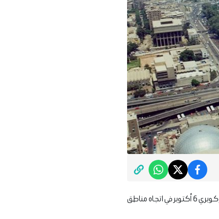
تنفذ محافظة الجيزة، أعمال صيانة الفواصل العرضية لمطلع كوبري 15 مايو بالاتجاه القادم من ميدان الجلاء وكوبري 6 أكتوبر في اتجاه مناطق