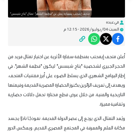
متحف إيمحتب بسقارة يعلن عن "قطعة الشهر": تمثال "بتاح شبسس"
مي عبده
السبت 04/يوليو/2026 - 12:15 م
أعلن متحف إيمحتب بمنطقة سقارة الأثرية عن اختيار تمثال فريد من
الحجر الجيري لشخصية "بتاح شبسس" ليكون "قطعة الشهر"، في
إطار البرنامج الشهري الذي يسلط الضوء على أبرز مقتنيات المتحف،
ويهدف إلى تعريف الزائرين بكنوز الحضارة المصرية القديمة وقيمتها
التاريخية والفنية، من خلال عرض قطع مختارة تحمل دلالات حضارية
وثقافية مميزة.
ويُعد التمثال، الذي يرجع إلى عصر الدولة القديمة، نموذجًا نادرًا يجسد
مكانة العلم والمعرفة في المجتمع المصري القديم، ويعكس الدور