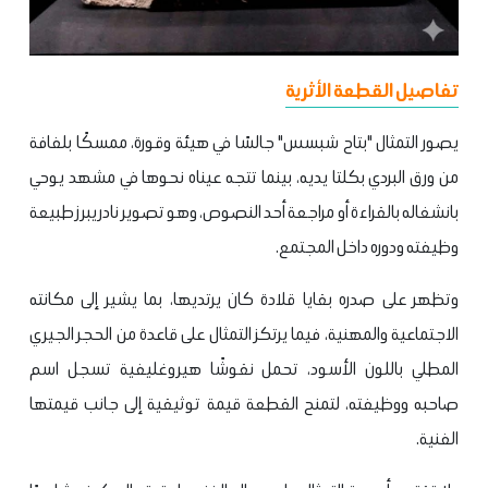
تفاصيل القطعة الأثرية
يصور التمثال "بتاح شبسس" جالسًا في هيئة وقورة، ممسكًا بلفافة
من ورق البردي بكلتا يديه، بينما تتجه عيناه نحوها في مشهد يوحي
بانشغاله بالقراءة أو مراجعة أحد النصوص، وهو تصوير نادر يبرز طبيعة
وظيفته ودوره داخل المجتمع.
وتظهر على صدره بقايا قلادة كان يرتديها، بما يشير إلى مكانته
الاجتماعية والمهنية، فيما يرتكز التمثال على قاعدة من الحجر الجيري
المطلي باللون الأسود، تحمل نقوشًا هيروغليفية تسجل اسم
صاحبه ووظيفته، لتمنح القطعة قيمة توثيقية إلى جانب قيمتها
الفنية.