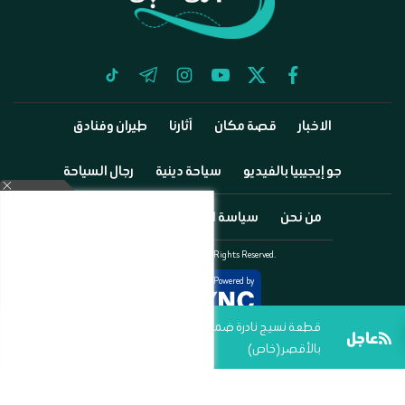
tiktok
telegram
instagram
youtube
twitter
facebook
الاخبار
قصة مكان
آثارنا
طيران وفنادق
جو إيجيبيا بالفيديو
سياحة دينية
رجال السياحة
من نحن
سياسة الخصوصية
اتصل بنا
©2025 Go Egypia All Rights Reserved.
Powered by
قطعة نسيج نادرة ضمن أعمال مشروع مقبرة جحوتي
عاجل
بالأقصر (خاص)