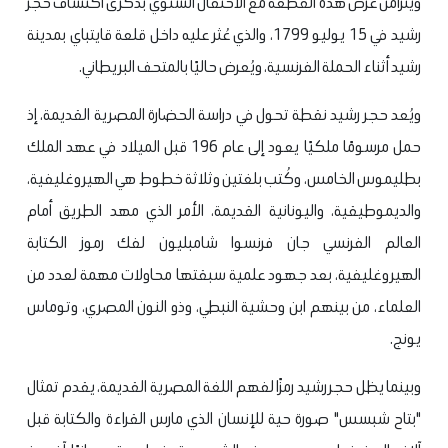
ويتزامن عرض هذه القطعة مع الاحتفال السنوي بذكرى اكتشاف حجر
رشيد في 15 يوليو 1799، والذي عُثر عليه داخل قلعة قايتباي بمدينة
رشيد أثناء الحملة الفرنسية، ويُعرض حاليًا بالمتحف البريطاني.
ويُعد حجر رشيد نقطة تحول في دراسة الحضارة المصرية القديمة، إذ
حمل مرسومًا ملكيًا يعود إلى عام 196 قبل الميلاد في عهد الملك
بطليموس الخامس، وكُتب بلغتين وثلاثة خطوط هي الهيروغليفية،
والديموطيقية، واليونانية القديمة، الأمر الذي مهد الطريق أمام
العالم الفرنسي جان فرنسوا شامبليون لفك رموز الكتابة
الهيروغليفية، بعد جهود علمية سبقتها محاولات مهمة لعدد من
العلماء، من بينهم ابن وحشية النبطي، وذو النون المصري، وتوماس
يونج.
وبينما يظل حجر رشيد رمزًا لفهم اللغة المصرية القديمة، يقدم تمثال
"بتاح شبسس" صورة حية للإنسان الذي مارس القراءة والكتابة قبل