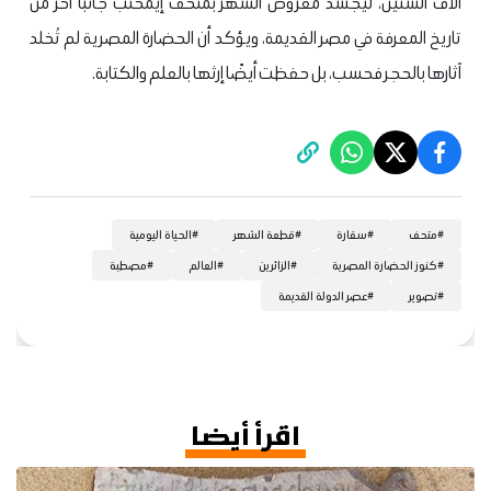
آلاف السنين، ليجسد معروض الشهر بمتحف إيمحتب جانبًا آخر من
تاريخ المعرفة في مصر القديمة، ويؤكد أن الحضارة المصرية لم تُخلد
آثارها بالحجر فحسب، بل حفظت أيضًا إرثها بالعلم والكتابة.
#
متحف
#
سقارة
#
قطعة الشهر
#
الحياة اليومية
#
كنوز الحضارة المصرية
#
الزائرين
#
العالم
#
مصطبة
#
تصوير
#
عصر الدولة القديمة
اقرأ أيضا