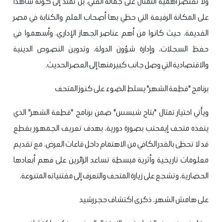
ولا تقتصر أهمية التمثال على جماله الفني، بل تمتد إلى كونه شاهدًا
على المكانة الرفيعة التي حظي بها أصحاب العلم والكتابة في مصر
القديمة، حيث كانوا من أهم عناصر الجهاز الإداري، وأسهموا في
حفظ السجلات، وإدارة شؤون الدولة، وتدوين النصوص الدينية
والاقتصادية التي وصل جانب كبير منها إلى العصر الحديث.
برنامج "قطعة الشهر" يسلط الضوء على كنوز المتحف
ويأتي اختيار تمثال "بتاح شبسس" ضمن برنامج "قطعة الشهر" الذي
ينفذه متحف إيمحتب بصورة دورية، بهدف تعريف الجمهور بقطع
قد لا تحظى بالقدر الكافي من الاهتمام داخل قاعات العرض، مع تقديم
معلومات تاريخية وأثرية مبسطة تساعد الزائرين على فهم أبعادها
الحضارية، وتشجع على زيارة المتحف والتعرف إلى مقتنياته المتنوعة.
على هامش الشهر.. ذكرى اكتشاف حجر رشيد