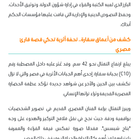
البارز الذي لعبه الكتبة والقراء في إدارة شؤون الدولة، وتوثيق الأحداث،
وحفظ النصوص الدينية والإدارية التي قامت عليها مؤسسات الحكم
آنذاك.
كشف من أعماق سقارة.. تحفة أثرية تحكي قصة قارئ
مصري
يبلغ ارتفاع التمثال نحو 42 سم، وقد عُثر عليه داخل المصطبة رقم
(C10) بجبانة سقارة، إحدى أهم الجبانات الأثرية في مصر، والتي لا تزال
تكشف بين الحين والآخر عن شواهد جديدة تؤكد عظمة الحضارة
المصرية القديمة وثراء تراثها الإنساني.
ويبرز التمثال براعة الفنان المصري القديم في تصوير الشخصيات
بواقعية ودقة، حيث نجح في نقل ملامح التركيز والهدوء على وجه
"بتاح شبسس"، مقدمًا صورة تعكس قيمة القراءة والمعرفة
باعتبارهما من أهم ركائز الإدارة والحياة اليومية في ذلك العصر.