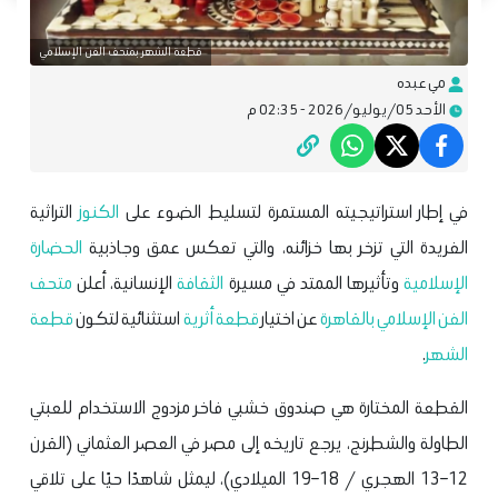
قطعة الشهر بمتحف الفن الإسلامي
مي عبده
الأحد 05/يوليو/2026 - 02:35 م
في إطار استراتيجيته المستمرة لتسليط الضوء على
الكنوز
التراثية
الفريدة التي تزخر بها خزائنه، والتي تعكس عمق وجاذبية
الحضارة
الإسلامية
وتأثيرها الممتد في مسيرة
الثقافة
الإنسانية، أعلن
متحف
الفن الإسلامي بالقاهرة
عن اختيار
قطعة أثرية
استثنائية لتكون
قطعة
الشهر
.
القطعة المختارة هي صندوق خشبي فاخر مزدوج الاستخدام للعبتي
الطاولة والشطرنج، يرجع تاريخه إلى مصر في العصر العثماني (القرن
12–13 الهجري / 18–19 الميلادي)، ليمثل شاهدًا حيًا على تلاقي