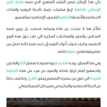
يأتي هذا الإعلان ضمن التقليد الشهري الذي يتبعه
متحف الفن
الإسلامي بالقاهرة
لإبراز مقتنيات ترتبط بالحياة اليومية والعادات
الاجتماعية والأنشطة
الثقافية
للشعوب الإسلامية عبر العصور.
فالأثر هنا لا يتحدث عن مادة وصناعة فحسب، بل يروي قصة
المجالس، والسمر، والمساجلات الفكرية التي دارت حول هذه الرقع
الخشبية، وكيف تحولت أدوات الترفيه إلى تحف فنية خالدة تحمل بين
تفاصيلها ملامح
حضارة
كاملة.
وفي هذا السياق، يوجه
المتحف
دعوة مفتوحة لعشاق
الآثار
والباحثين
والجمهور العام لزيارة قاعاته والتعرف عن قرب على هذه
القطعة
الفريدة
التي تمزج بين عبقرية التصميم وعمق
التاريخ
، وتكشف جانبًا
من الحياة الاجتماعية والفكرية في مصر خلال العصر العثماني.