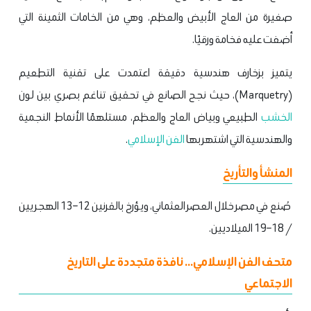
صغيرة من العاج الأبيض والعظم، وهي من الخامات الثمينة التي
أضفت عليه فخامة ورقيًا.
يتميز بزخارف هندسية دقيقة اعتمدت على تقنية التطعيم
(Marquetry)، حيث نجح الصانع في تحقيق تناغم بصري بين لون
الخشب
الطبيعي وبياض العاج والعظم، مستلهمًا الأنماط النجمية
والهندسية التي اشتهر بها
الفن الإسلامي
.
المنشأ والتأريخ
صُنع في مصر خلال العصر العثماني، ويؤرخ بالقرنين 12–13 الهجريين
/ 18–19 الميلاديين.
متحف الفن الإسلامي... نافذة متجددة على التاريخ
الاجتماعي