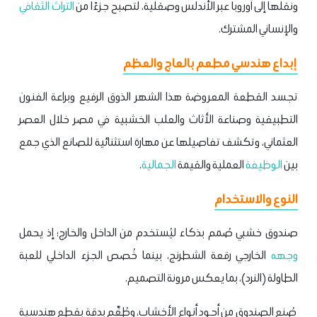
ونقلها إلى أوروبا عبر الأندلس وصقلية، لتصبح جزءًا من
التراث الثقافي
والإنساني المشترك.
إبداع هندسي مطعم بالعاج والعظم
تجسد القطعة المعروضة هذا الشهر الذوق الرفيع وبراعة الفنون
التطبيقية وصناعة الأثاث والعلب الخشبية في مصر خلال العصر
العثماني، وتكشف تفاصيلها عن مهارة استثنائية للصانع الذي جمع
بين
الوظيفة
العملية والقيمة
الجمالية
.
النوع والاستخدام
صندوق خشبي صُمم بذكاء ليُستخدم من الداخل والخارج؛ إذ يحمل
وجهه
الخارجي رقعة الشطرنج، بينما خُصص الجزء الداخلي للعبة
الطاولة (النرد)، بما يعكس مرونة التصميم.
صُنع الصندوق من أجود أنواع الأخشاب، وطُعِّم بدقة بقطع هندسية