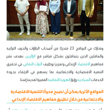
وشارك في البرنامج 23 متدربًا من أصحاب البازارات والحرف التراثية
والعاملين الذين يتعاملون بشكل مباشر مع
الزائرين
، بهدف نشر
مفاهيم
الاقتصاد
الإبداعي وتعزيز توظيف
التراث الثقافي
في تحقيق
التنمية الاقتصادية والاجتماعية، بما يسهم في الارتقاء بجودة
الخدمات
السياحية
وإبراز
الهوية الثقافية
المميزة لمدينة إسنا.
المواقع الأثرية يمكن أن تصبح محركًا للتنمية الاقتصادية
والاجتماعية من خلال تطبيق مفاهيم الاقتصاد الإبداعي