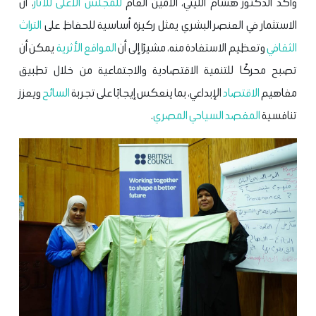
وأكد الدكتور هشام الليثي، الأمين العام
للمجلس الأعلى للآثار
، أن
الاستثمار في العنصر البشري يمثل ركيزة أساسية للحفاظ على
التراث
الثقافي
وتعظيم الاستفادة منه، مشيرًا إلى أن
المواقع الأثرية
يمكن أن
تصبح محركًا للتنمية الاقتصادية والاجتماعية من خلال تطبيق
مفاهيم
الاقتصاد
الإبداعي، بما ينعكس إيجابًا على تجربة
السائح
ويعزز
تنافسية
المقصد السياحي المصري
.