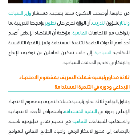
من جانبها، أوضحت الدكتورة سها بهجت، مستشار
وزير السياحة
والآثار
لشؤون
التدريب
، أن الوزارة تحرص على
تطوير
برامجها التدريبية بما
يتواكب مع الاتجاهات
العالمية
، مؤكدة أن الاقتصاد الإبداعي أصبح
أحد أهم الأدوات الداعمة للتنمية المستدامة وتعزيز القدرة التنافسية
للمقاصد
السياحية
، إلى جانب تمكين العاملين من توظيف الإبداع
والابتكار في تقديم الخدمات السياحية.
ثلاثة محاور رئيسية شملت التعريف بمفهوم الاقتصاد
الإبداعي ودوره في التنمية المستدامة
وتناول البرنامج ثلاثة محاور رئيسية شملت التعريف بمفهوم الاقتصاد
الإبداعي ودوره في
التنمية المستدامة
، واستعراض الأبعاد الاقتصادية
والاجتماعية للصناعات
الثقافية
مع تقديم نماذج تطبيقية ناجحة،
بالإضافة إلى محور الابتكار الرقمي وإحياء الطابع الثقافي للمواقع