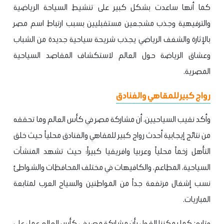
كما أنها ساعدت بشكل كبير على تنشيط السياحة الرياضية
والترفيهية وجذب مشجعين مستقبليين بسبب ارتباط اسم مصر
بالإثارة والشغف الرياضي يجذب شريحة سياحية جديدة من الشباب
وعشاق الرياضة حول العالم لاستكشاف المقاصد السياحية
المصرية.
رواج كبير للمقاهي والفنادق
وأكد نقيب السياحيين، أن مشاركة مصر في كأس العالم وما تحققه
من نتائج إيجابية أحدث رواج كبير للمقاهي والفنادق محلياً حيث خلق
التأهل زخماً محلياً وعربيا وافريقيا كبيراً؛ حيث تشهد المنشآت
السياحية، المطاعم، والكافيهات في مختلف المحافظات والشواطئ
نسب إشغال مرتفعة جداً من المواطنين والسياح العرب لمتابعة
المباريات.
وتابع: كما يمكننا القول بأن مشاركة مصر في كأس العالم عمل على