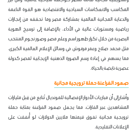
المكاسب والانعكاسات السياحية والاقتصادية هو القوة الناعمة
والدعاية المجانية العالمية بمشاركة مصر وما تحققه من إنجازات
رياضية ومستويات عالية في الأداء، بالإضافة إلى ترسيخ الهوية
البصرية من خلال تكرار ظهور اسم وعلم مصر، وصور نجوم المنتخب
مثل محمد صلاح وعمر مرموش في وسائل الإعلام العالمية الكبرى،
مما يسهم في إعادة رسم الصورة الذهنية الإيجابية لمصر كدولة
عصرية نابضة بالحياة.
صعود الفراعنة حملة ترويجية مجانية
وأشار إلى أن مباريات الأدوار الإقصائية للمونديال تُتابع من قِبل مليارات
المشاهدين عبر القارات، مما يجعل صعود الفراعنة بمثابة حملة
ترويجية مجانية تفوق قيمتها ملايين الدولارات لو أُنفقت على
الإعلانات التقليدية.