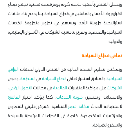
ويحظى الملتقى بأهمية خاصة كونه يوفر منصة مهنية تجمع صناع
القرار ورواد الأعمال والعاملين في قطاع السياحة، بما يدعم بناء علاقات
استراتيجية طويلة الأمد، ويسهم في تطوير منظومة الخدمات
السياحية والفندقية، وتعزيز تنافسية الشركات في الأسواق الإقليمية
والدولية.
تعافي قطاع السياحة
ويعكس تنظيم النسخة الحالية من الملتقى الدولي لخدمات
البرامج
السياحية
والفنادق استمرار تعافي
قطاع السياحة
في
المنطقة
، وحرص
الشركات
على مواكبة المتغيرات
العالمية
في مجالات
التحول الرقمي
،
والاستدامة، وتحسين
جودة الخدمات
. كما يؤكد اختيار
القاهرة
لاستضافة الحدث
مكانة مصر
المتنامية كمركز إقليمي للمعارض
والمؤتمرات المتخصصة، خاصة في القطاعات المرتبطة بالسياحة
والسفر والضيافة.