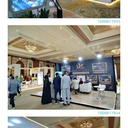
1000817935
1000817934