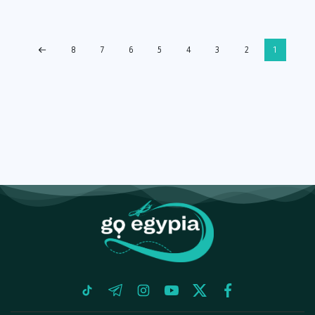
8
7
6
5
4
3
2
1
tiktok
telegram
instagram
youtube
twitter
facebook