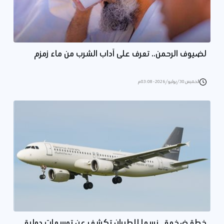
لضيوف الرحمن.. تعرف على آداب الشرب من ماء زمزم
الخميس 30/يوليو/2026 - 03:08 م
خطة ضخمة.. نسما للطيران تكشف عن توسعات دولية