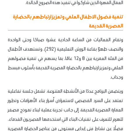
العمال المهرة الذين شاركوا في تنفيذ هذه الصروح الخالدة.
تنمية فضول الاطفال العلمي وتعزيز ارتباطهم بالحضارة
المصرية القديمة
وتقام الفعاليات من الساعة الحادية عشرة صباحًا وحتى الواحدة
والنصف ظهرًا بقاعة الورش التعليمية (292)، وتستهدف الأطفال
من الفئة العمرية بين 8 و12 عامًا، بما يسهم في تنمية فضولهم
العلمي وتعزيز ارتباطهم بالحضارة المصرية القديمة بأسلوب مبسط
وجذاب.
ويتضمن البرنامج عددًا من الأنشطة المتنوعة، تشمل جلسة تفاعلية
تعتمد على السرد القصصي لاستعراض أسرار بناء الأهرامات وتطور
العمارة المصرية القديمة، إلى جانب تجربة عملية لبناء نموذج مصغر
للهرم للتعرف على تقنيات البناء التي استخدمها المصريون القدماء،
فضلًا عن نشاط فني إبداعي مستوحى من عناصر الحضارة المصرية