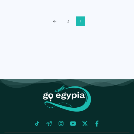
2
1
tiktok
telegram
instagram
youtube
twitter
facebook