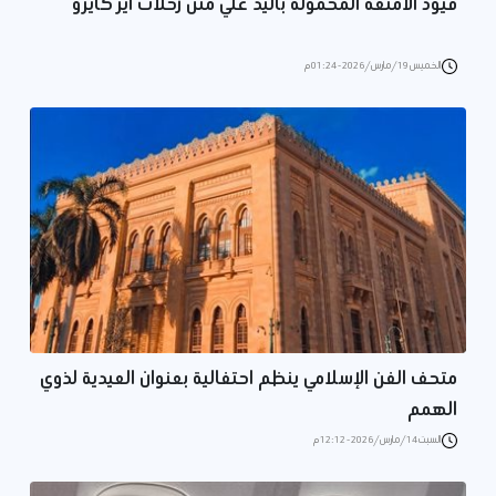
قيود الأمتعة المحمولة باليد علي متن رحلات أير كايرو
الخميس 19/مارس/2026 - 01:24 م
متحف الفن الإسلامي ينظم احتفالية بعنوان العيدية لذوي
الهمم
السبت 14/مارس/2026 - 12:12 م