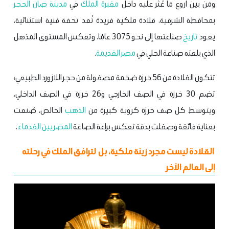
ومن بين أروع ما عُثر عليه داخل
مقبرة
الملك
في
مدينة
صان الحجر
بمحافظة الشرقية، قلادة ملكية فريدة تُعد تحفة فنية استثنائية،
يعود
تاريخ
صناعتها إلى نحو 3075 عامًا، وتعكس المستوى المذهل
الذي بلغته صناعة الحلي في
مصر القديمة
.
تتكون القلادة من 56 خرزة ضخمة مصقولة من حجر اللازورد الطبيعي؛
تضم 30 خرزة في الصف الخارجي و26 خرزة في الصف الداخلي،
ويتوسط كل صف خرزة كروية كبيرة من
الذهب
الخالص، صُنعت
بعناية فائقة وصقلت بدقة تعكس براعة الصاغة
المصريين
القدماء
.
القلادة ليست مجرد زينة ملكية، بل لترافق الملك في رحلته
إلى العالم الآخر