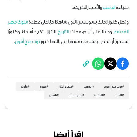
صياغة
الذهب
والأحجار الكريمة.
وتظل كنوز الملك بسوسنس الأول شاهدًا حيًا على عظمة
ملوك مصر
القديمة
، ودليلًا على أن صفحات
التاريخ
لا تزال تخبئ أسماءً وكنوزًا
تستحق أن تحظى بالشهرة نفسها التي نالتها كنوز
توت عنخ آمون
.
#
توت عنخ آمون
#
الذهب
#
علماء الآثار
#
مقبرة
#
ملوك
#
الملك
#
المقبرة
#
بسوسنس
#
تانيس
اقرأ أيضا