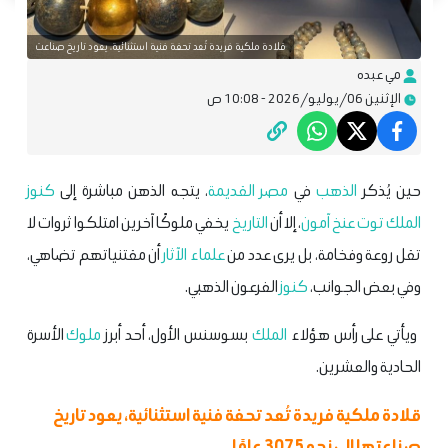
قلادة ملكية فريدة تُعد تحفة فنية استثنائية، يعود تاريخ صناعت
مي عبده
الإثنين 06/يوليو/2026 - 10:08 ص
حين يُذكر
الذهب
في
مصر القديمة
، يتجه الذهن مباشرة إلى
كنوز
الملك
توت عنخ آمون
، إلا أن
التاريخ
يخفي ملوكًا آخرين امتلكوا ثروات لا
تقل روعة وفخامة، بل يرى عدد من
علماء الآثار
أن مقتنياتهم تضاهي،
وفي بعض الجوانب،
كنوز
الفرعون الذهبي.
ويأتي على رأس هؤلاء
الملك
بسوسنس الأول، أحد أبرز
ملوك
الأسرة
الحادية والعشرين.
قلادة ملكية فريدة تُعد تحفة فنية استثنائية، يعود تاريخ
صناعتها إلى نحو 3075 عامًا