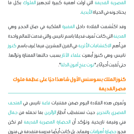
المصرية القديمة
التي أولت أهمية كبيرة لتجهيز
الملوك
بكل ما
يحتاجونه في الحياة
الأبدية
.
وقد اكتُشفت القلادة داخل
المقبرة
الملكية في صان الحجر، وهي
المدينة
التي كانت تُعرف قديمًا باسم تانيس، والتي قدمت للعالم واحدة
من أهم
الاكتشافات الأثرية
في القرن العشرين، فيما عُرف باسم
كنوز
تانيس؛ وهي كنوز أبهرت
علماء الآثار
بسبب حالتها الممتازة وثرائها،
حتى لُقبت أحيانًا بـ"
توت عنخ آمون
الدلتا
".
كنوز الملك بسوسنس الأول شاهدًا حيًا على عظمة ملوك
مصر القديمة
وتُعرض هذه القلادة اليوم ضمن مقتنيات
قاعة
تانيس في
المتحف
المصري بالتحرير
، حيث تستقطب أنظار
الزائرين
بما تحمله من
جمال
فني وقيمة تاريخية، وتؤكد أن
الحضارة المصرية القديمة
لم تكن
مجرد
حضارة
أهرامات
ومعابد، بل كانت أيضًا مدرسة متقدمة في فنون