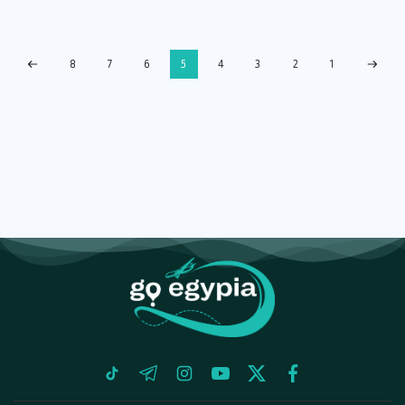
8
7
6
5
4
3
2
1
tiktok
telegram
instagram
youtube
twitter
facebook