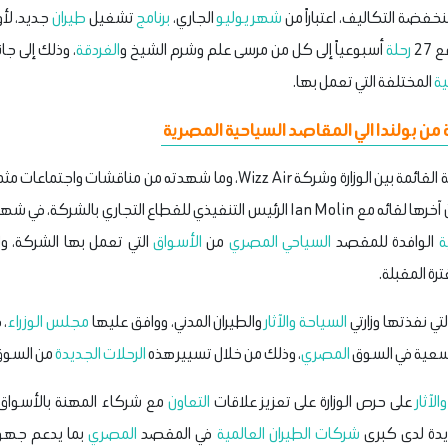
شهر يوليو
الجاري،
برنامج
تشغيل
طيران
جديد، لأو
27
رحلة
أسبوعياً إلى كل من مرسى علم وشرم الشيخ و
الغردقة
، وذلك إلى جا
ية
المختلفة التي تعمل بها.
من بولندا الي المقاصد السياحية المصرية
Wizz Ai، وما شهدته من مناقشات واجتماعات مثمرة بين
ي بالشركة، في شهر يونيو الماضي، لبحث فرص تعزيز
ة
الوافدة للمقصد
السياحي
المصري
من
الأسواق
التي تعمل بها الشركة، 
رة المقبلة.
تي نفذتها وزارتي
السياحة والآثار
والطيران المدني، ووافق عليها
مجلس الوزراء
، 
وسعية في السوق
المصري
، وذلك من خلال تسيير هذه
الرحلات
الجديدة
من السوق 
لآثار
على حرص الوزارة على تعزيز علاقات
التعاون
مع شركاء المهنة بالأسواق
ايدة لدى كبرى
شركات
الطيران العالمية
في المقصد
المصري
بما يدعم جهود 