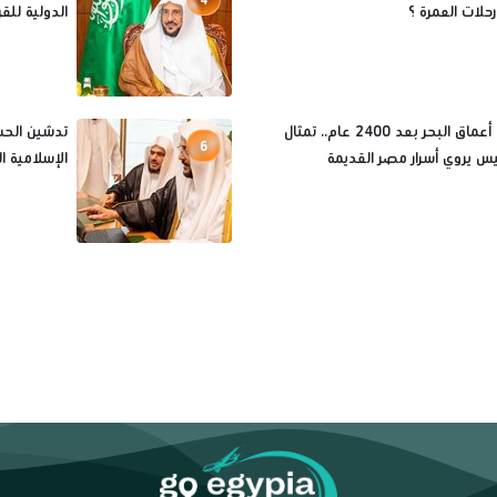
رحلات العمرة ؟
الدولية للقر
خرج من أعماق البحر بعد 2400 عام.. تمثال
تدشين الحس
6
س يروي أسرار مصر القديمة
الإسلامية 