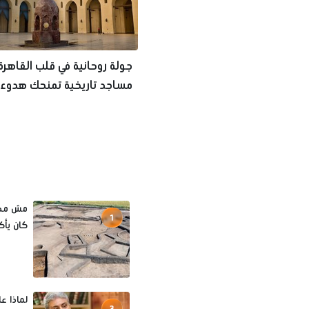
مساجد تاريخية تمنحك هدوءا 
عن الزحام
مش مجرد
1
كان يأك
3