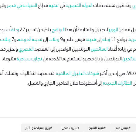
ي
وتحقيق مستهدفات
الدولة المصرية
في
تنمية
قطاع
السياحة في مصر
والو
بيل معاون
الوزير
للطيران والمتابعة أن هذا
البرنامج
يتضمن تسيير 27
رحلة
أسبوعي
رية
، بواقع 11
رحلة
إلى
مدينة
مرسى علم، و9
رحلات
إلى
مدينة
الغردقة
، و7
رحلات
إ
في زيادة أعداد
السائحين
البولنديين الوافدين إلى المقصد
المصري
وتعزيز مع
سائحين
البولنديين بزيارة مصر والاستماع بما تقدمه من
تجارب سياحية
متنوعة.
شركات
الطيران العالمية
منخفضة التكاليف، وتمتلك أسطو
ن
الطائرات
الجديدة
إلى أسطولها خلال العامين الجاري والمقبل.
#
مرسى علم
#
شرم الشيخ
#
شريف فتحي
#
وزير السياحة والآثار