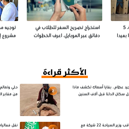
جولة روحانية في قلب القاهرة، 5
استخراج تصريح السفر للطلاب في
توجيه مه
بعيدا
دقائق عبر الموبايل، اعرف الخطوات
مشروع إع
والخدمة الجديدة
بإدفينا
الأكثر قراءة
 عظام.. بقايا أسماك تكشف ماذا
حلي وتمائم 
2
ل سكان الدلتا قبل آلاف السنين
من مقابر 
لماذا عاقب وزير السياحة 22 شركة مع
نقل فعاليات
4