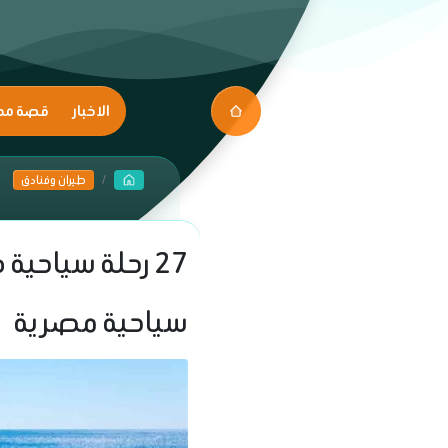
الاخبار
قصة مك
طيران وفنادق
سياحية مصرية