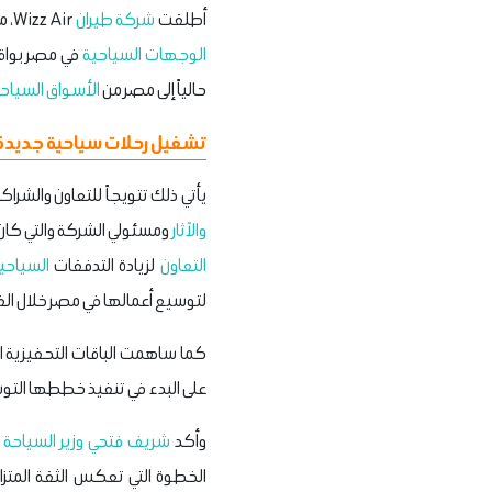
أطلقت
شركة طيران
Wizz Air، منخفضة التكاليف، اعتباراً من
الوجهات السياحية
في مصر بواقع 
حالياً إلى مصر من
الأسواق
السياح
تشغيل رحلات سياحية جديدة 
يأتي ذلك تتويجاً للتعاون والشراكة القائمة بين الوزارة وشركة r
والآثار
ومسئولي الشركة والتي كان آخرها لقائه مع Ian Molin الرئيس التنفيذي للقطاع التجار
التعاون
لزيادة التدفقات
السياحي
لتوسيع أعمالها في مصر خلال الفت
كما ساهمت الباقات التحفيزية ال
على البدء في تنفيذ خططها الت
وأكد
شريف فتحي وزير السياحة وا
الخطوة التي تعكس الثقة المتز