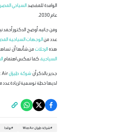
الوافدة للمقصد
السياحي
المصر
عام 2030.
ومن جانبه، أوضح الدكتور أحمد ن
عدد من
الوجهات السياحية
المص
هذه
الرحلات
من شأنها أن تساهم 
السياحية
، كما تعكس اهتمام
ال
جدير بالذكر أن
شركة طيران
Wizz Air، هي إحدى أكبر
لديها خطة توسعية لزيادة عدد م
#
شركة طيران Wizz Air
#
بولندا