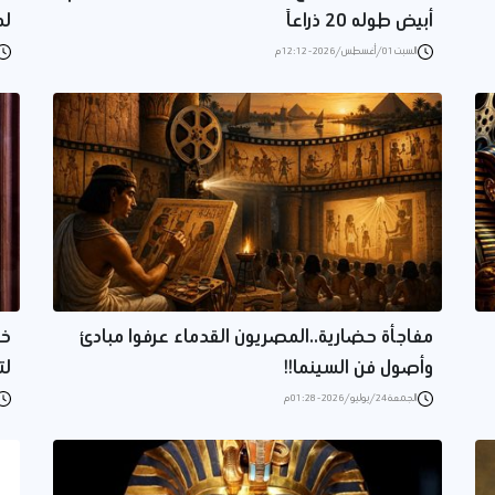
أبيض طوله 20 ذراعاً
لم
السبت 01/أغسطس/2026 - 12:12 م
مفاجأة حضارية..المصريون القدماء عرفوا مبادئ
خر
وأصول فن السينما!!
لت
الجمعة 24/يوليو/2026 - 01:28 م