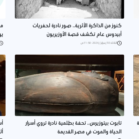
كنوز من الذاكرة الأثرية.. صور نادرة لحفريات
مت
أبيدوس عام تكشف قصة الأوزيريون
يو
الثلاثاء 03/فبراير/2026 - 11:50 ص
ة
تابوت بيتوزيرس.. تحفة بطلمية نادرة تروي أسرار
أس
الحياة والموت في مصر القديمة
أث