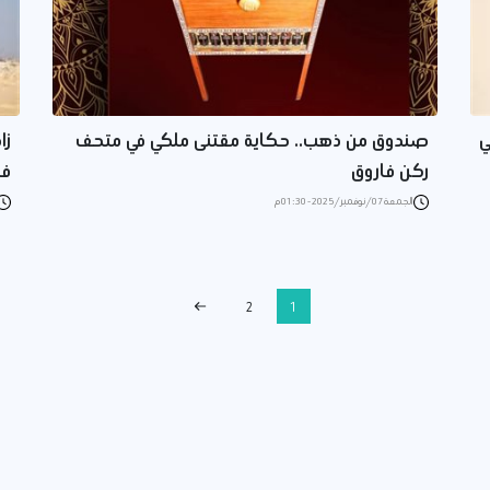
ي
صندوق من ذهب.. حكاية مقتنى ملكي في متحف
زا
ركن فاروق
فا
الجمعة 07/نوفمبر/2025 - 01:30 م
2
1