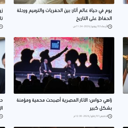
يوم في حياة عالم آثار: بين الحفريات والترميم ورحلة
زو
الحفاظ على التاريخ
تا
الأربعاء 03/يونيو/2026 - 11:34 ص
زاهي حواس: الآثار المصرية أصبحت محمية ومؤمنة
حو
بشكل كبير
ال
الخميس 07/مايو/2026 - 12:30 م