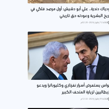
دياك دندرة.. علي أبو دشيش: أول مرصد فلكي في
ريخ البشرية وعودته حق تاريخي
الثلاثاء 12/مايو/2026 - 02:20 م
اس يستعرض أسرار نفرتاري وكليوباترا ويدعو
إيطاليين لزيارة المتحف الكبير
الثلاثاء 05/مايو/2026 - 12:32 م