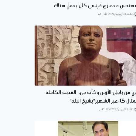
هندس معمارى فرنسى كان يعمل هناك
الجمعة 31/يوليو/2026 - 11:20 م
ج من باطن الأرض وكأنه حي.. القصة الكاملة
مثال كا-عبر الشهير"بشيخ البلد"
الثلاثاء 21/يوليو/2026 - 11:42 ص