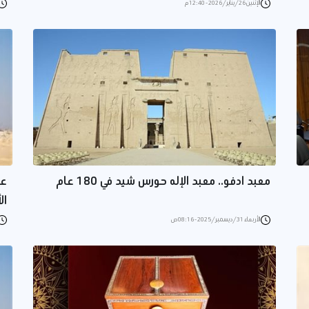
الإثنين 26/يناير/2026 - 12:40 م
معبد ادفو.. معبد الإله حورس شيد في 180 عام
عا
ال
الأربعاء 31/ديسمبر/2025 - 08:16 ص