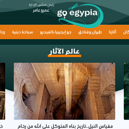
رئيس مجلس الإدارة
عمرو عامر
ان
آثارنا
طيران وفنادق
جو إيجيبيا بالفيديو
سياحة دينية
رجا
عالم الآثار
مقياس النيل..تاريخ بناه المتوكل على الله من رخام
خب