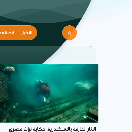
الاخبار
قصة مك
الآثار الغارقة بالإسكندرية..حكاية تراث مصري