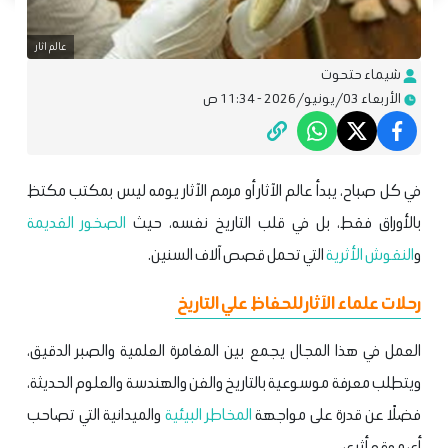
عالم اثار
شيماء حتحوت
الأربعاء 03/يونيو/2026 - 11:34 ص
في كل صباح، يبدأ عالم الآثار أو مرمم الآثار يومه ليس بمكتب مكتظ
بالأوراق فقط، بل في قلب التاريخ نفسه، حيث
الصخور القديمة
و
النقوش الأثرية
التي تحمل قصص آلاف السنين.
رحلات علماء الآثار للحفاظ علي التاريخ
العمل في هذا المجال يجمع بين المغامرة العلمية والصبر الدقيق،
ويتطلب معرفة موسوعية بالتاريخ والفن والهندسة والعلوم الحديثة،
فضلًا عن قدرة على مواجهة
المخاطر البيئية
والميدانية التي تصاحب
أي موقع أثري.