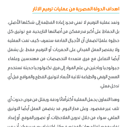
اهداف الدولة المصرية من عمليات ترميم الاثار
وتعد عملية الترميم لا تعني مجرد إعادة القطعة إلى شكلها الأصلي،
بل الحفاظ على أكبر قدر ممكن من أصالتها التاريخية، مع توثيق كل
خطوة علميًا لضمان أن الأجيال القادمة ستعرف كيف تمت العملية
ولا يقتصر العمل الميداني على الحفريات أو الترميم فقط، بل يشمل
أيضًا التفاعل مع فرق متعددة التخصصات من مهندسين وعلماء
جيولوجيا وباحثين في علم المواد إلى فرق تكنولوجيا حديثة تستخدم
المسح الرقمي والطباعة ثلاثية الأبعاد لتوثيق القطع والمواقع قبل أي
تدخل فعلي.
وهذا التعاون يجعل العملية أكثر أمانًا ودقة، ويقلل من فرص حدوث أي
تلف غير مقصود، وعلى مدار اليوم، قد يتضمن العمل أيضًا التوثيق
العلمي، سواء من خلال تدوين الملاحظات، أو تصوير الموقع، أو إعداد
تقارير مفصلة للجهات المختصة، وكل اكتشاف صغير يمكن أن يغير