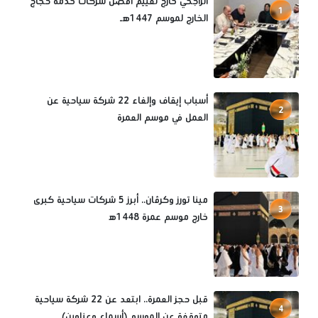
الراجحي خارج تقييم أفضل شركات خدمة حجاج
1
الخارج لموسم 1447هـ
أسباب إيقاف وإلغاء 22 شركة سياحية عن
2
العمل في موسم العمرة
مينا تورز وكرڤان.. أبرز 5 شركات سياحية كبرى
3
خارج موسم عمرة 1448ه‍
قبل حجز العمرة.. ابتعد عن 22 شركة سياحية
4
متوقفة عن الموسم (أسماء وعناوين)