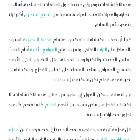
هذه الاكتشافات توفر رؤى جديدة حول العلاقات الاجتماعية، أساليب
التجارة، والقدرات التقنية للفراعنة، مما يجعل
التاريخ المصري
أكثر ثراءً
وتفصيلاً من السابق.
كما أن هذه الاكتشافات تعكس اهتمام
الدولة المصرية
المتزايد
بالحفاظ على
التراث
الثقافي وتعزيزه. فتح
المواقع الأثرية
أمام البحث
العلمي الحديث والتكنولوجيا الحديثة، مثل التصوير ثلاثي الأبعاد
والمسح الجغرافي، ساعد العلماء على تحليل القطع والاكتشافات
بطريقة دقيقة لم تكن ممكنة قبل سنوات.
في النهاية، يمكن القول إن مصر، من خلال هذه الاكتشافات، لا
تكشف فقط عن ماضٍ مجيد، بل تُلهم
العالم
كله لفهم كيفية
تطور الحضارات الإنسانية.
كل قطعة أثرية جديدة تضيف فصلًا جديدًا إلى قصة واحدة من
أعظم
الحضارات في التاريخ
، وتؤكد أن مصر لا تزال قلب التاريخ النابض بالأسرار