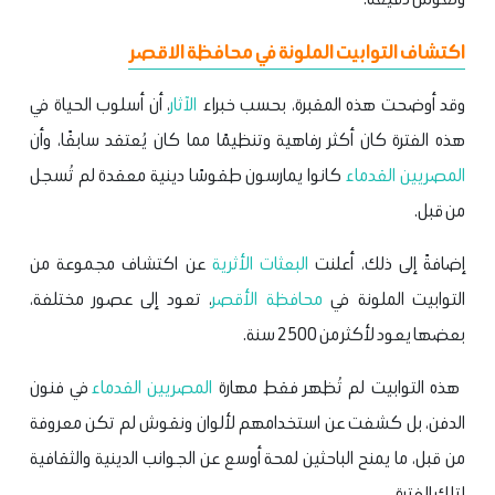
اكتشاف التوابيت الملونة في محافظة الاقصر
وقد أوضحت هذه المقبرة، بحسب خبراء
الآثار
، أن أسلوب الحياة في
هذه الفترة كان أكثر رفاهية وتنظيمًا مما كان يُعتقد سابقًا، وأن
المصريين القدماء
كانوا يمارسون طقوسًا دينية معقدة لم تُسجل
من قبل.
إضافةً إلى ذلك، أعلنت
البعثات الأثرية
عن اكتشاف مجموعة من
التوابيت الملونة في
محافظة الأقصر
، تعود إلى عصور مختلفة،
بعضها يعود لأكثر من 2500 سنة.
هذه التوابيت لم تُظهر فقط مهارة
المصريين القدماء
في فنون
الدفن، بل كشفت عن استخدامهم لألوان ونقوش لم تكن معروفة
من قبل، ما يمنح الباحثين لمحة أوسع عن الجوانب الدينية والثقافية
لتلك الفترة.