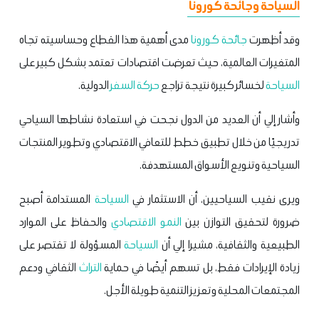
السياحة وجائحة كورونا
وقد أظهرت
جائحة كورونا
مدى أهمية هذا القطاع وحساسيته تجاه
المتغيرات العالمية، حيث تعرضت اقتصادات تعتمد بشكل كبير على
السياحة
لخسائر كبيرة نتيجة تراجع
حركة السفر
الدولية.
وأشار إلي أن العديد من الدول نجحت في استعادة نشاطها السياحي
تدريجيًا من خلال تطبيق خطط للتعافي الاقتصادي وتطوير المنتجات
السياحية وتنويع الأسواق المستهدفة.
ويرى نقيب السياحيين، أن الاستثمار في
السياحة
المستدامة أصبح
ضرورة لتحقيق التوازن بين
النمو الاقتصادي
والحفاظ على الموارد
الطبيعية والثقافية، مشيرا إلي أن
السياحة
المسؤولة لا تقتصر على
زيادة الإيرادات فقط، بل تسهم أيضًا في حماية
التراث
الثقافي ودعم
المجتمعات المحلية وتعزيز التنمية طويلة الأجل.