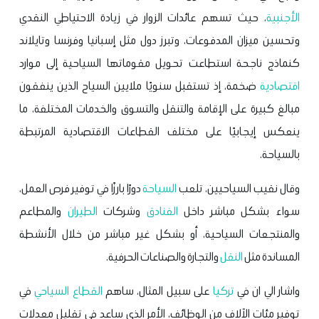
الأجنبية
، حيث تسهم عائدات الزوار في زيادة الاحتياطي النقدي
وتحسين ميزان المدفوعات، وتبرز دول مثل إسبانيا وفرنسا وتايلاند
كنماذج ناجحة استطاعت تحويل مقوماتها السياحية إلى موارد
اقتصادية
ضخمة، إذ تستقبل سنويًا ملايين السياح الذين ينفقون
مبالغ كبيرة على الإقامة والتنقل والتسوق والخدمات المختلفة، ما
ينعكس إيجابيًا على مختلف القطاعات الاقتصادية المرتبطة
بالسياحة.
وقال نقيب السياحيين، تلعب
السياحة
دورًا بارزًا في توفير فرص العمل،
سواء بشكل مباشر داخل
الفنادق
وشركات
الطيران
والمطاعم
والمنتجعات السياحية، أو بشكل غير مباشر من خلال الأنشطة
المساندة مثل
النقل
والتجارة والصناعات الحرفية.
واشار الي ان في
تركيا
على سبيل المثال، ساهم
القطاع السياحي
في
توفير مئات الآلاف من الوظائف، الأمر الذي ساعد في تقليل معدلات