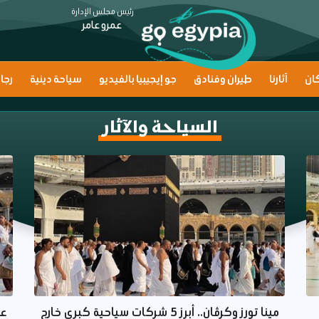
رئيس مجلس الإدارة
عمرو عامر
ان
آثارنا
طيران وفنادق
جو إيجيبيا بالفيديو
سياحة دينية
رجا
السياحة والآثار
مينا تورز وكرڤان.. أبرز 5 شركات سياحية كبرى خارج