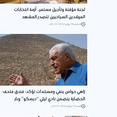
لجنة مؤقتة وتأجيل مستمر.. أزمة انتخابات
المرشدين السياحيين تتصدر المشهد
الخميس 30/يوليو/2026 - 02:34 م
زاهي حواس ينفي ومستندات تؤكد: فندق متحف
الحضارة يتضمن نادي ليلي “ديسكو” وبار
السبت 25/يوليو/2026 - 10:57 م