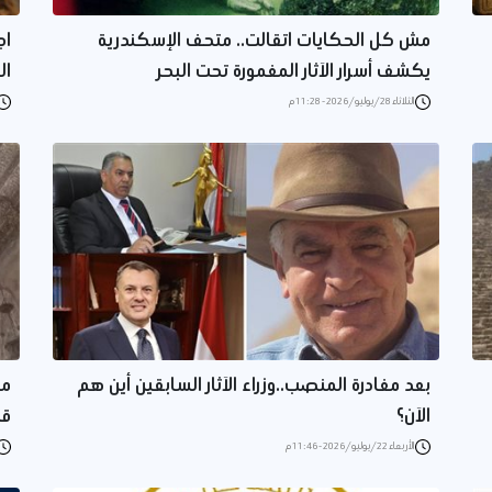
مش كل الحكايات اتقالت.. متحف الإسكندرية
اج
يكشف أسرار الآثار المغمورة تحت البحر
ال
الثلاثاء 28/يوليو/2026 - 11:28 م
بعد مغادرة المنصب..وزراء الآثار السابقين أين هم
مج
الآن؟
قد
الأربعاء 22/يوليو/2026 - 11:46 م