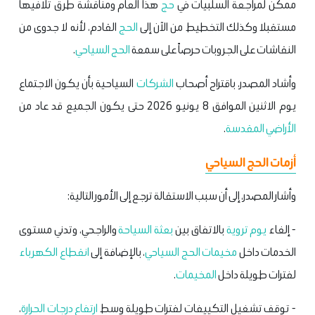
ممكن لمراجعة السلبيات في
حج
هذا العام ومناقشة طرق تلافيها
مستقبلا وكذلك التخطيط من الآن إلى
الحج
القادم، لأنه لا جدوى من
النقاشات على الجروبات حرصاً على سمعة
الحج السياحي
.
وأشاد المصدر، باقتراح أصحاب
الشركات
السياحية بأن يكون الاجتماع
يوم الاثنين الموافق 8 يونيو 2026 حتى يكون الجميع قد عاد من
الأراضي المقدسة
.
أزمات الحج السياحي
وأشار المصدر، إلى أن سبب الاستقالة ترجع إلى الأمور التالية:
- إلغاء
يوم تروية
بالاتفاق بين
بعثة السياحة
والراجحي، وتدني مستوى
الخدمات داخل
مخيمات
الحج السياحي
، بالإضافة إلى
انقطاع الكهرباء
لفترات طويلة داخل
المخيمات
.
- توقف تشغيل التكييفات لفترات طويلة وسط
ارتفاع درجات الحرارة
،