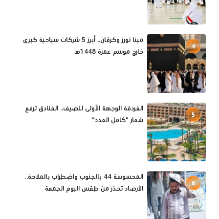
مينا تورز وكرڤان.. أبرز 5 شركات سياحية كبرى
4
خارج موسم عمرة 1448ه‍
الغردقة الوجهة الأولى للصيف.. الفنادق ترفع
5
شعار "كامل العدد"
المحسوسة 44 بالجنوب واضطراب بالملاحة..
6
الأرصاد تحذر من طقس اليوم الجمعة