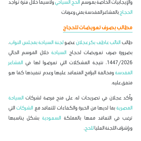
والإيجابيات الخاصة بموسم
الحج السياحي
ولاسيما خلال فترة تواجد
الحجاج
بالمشاعر المقدسة بمني وعرفات
مطالب بصرف تعويضات للحجاج
طالب
النائب عاطف بكر عجلان
عضو
لجنة السياحة بمجلس النواب
،
بضرورة صرف تعويضات لحجاج
السياحة
خلال الموسم الحالي
1447/2026، نتيجة المشكلات التي تعرضوا لها في
المشاعر
المقدسة
ومخالفة البرامج المتعاقد عليها وعدم تنفيذها كما هو
متفق عليه.
وأكد عجلان في تصريحات له، على منح فرصة لشركات
السياحة
المصرية
بما لديها من الخبرة والكفاءات للتعاقد مع
الشركات
التي
ترغب في التعاقد معها بالمملكة
السعودية
بشكل يناسبها
وبإشراف اللجنة العليا
للحج
.