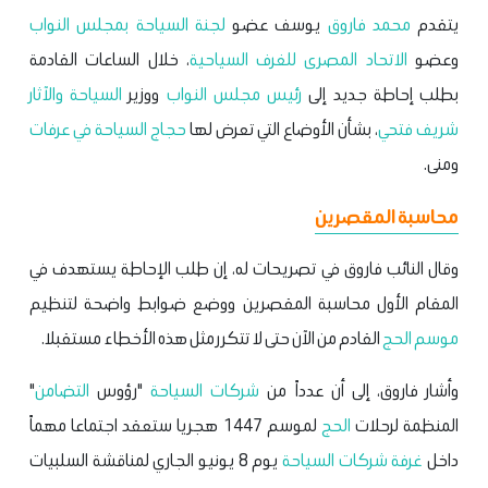
يتقدم
محمد فاروق
يوسف عضو
لجنة السياحة بمجلس النواب
وعضو
الاتحاد المصرى للغرف السياحية
، خلال الساعات القادمة
بطلب إحاطة جديد إلى
رئيس
مجلس النواب
ووزير
السياحة والآثار
شريف فتحي
، بشأن الأوضاع التي تعرض لها
حجاج السياحة في عرفات
ومنى.
محاسبة المقصرين
وقال النائب فاروق في تصريحات له، إن طلب الإحاطة يستهدف في
المقام الأول محاسبة المقصرين ووضع ضوابط واضحة لتنظيم
موسم الحج
القادم من الآن حتى لا تتكرر مثل هذه الأخطاء مستقبلا.
وأشار فاروق، إلى أن عدداً من
شركات السياحة
"رؤوس
التضامن
"
المنظمة لرحلات
الحج
لموسم 1447 هجريا ستعقد اجتماعا مهماً
داخل
غرفة شركات السياحة
يوم 8 يونيو الجاري لمناقشة السلبيات