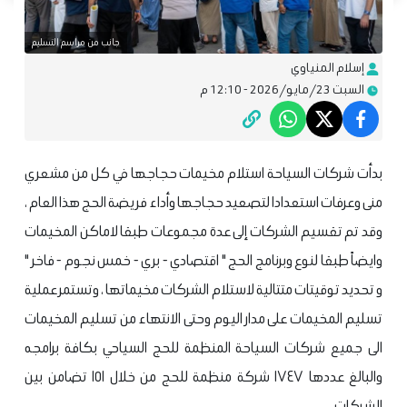
جانب من مراسم التسليم
إسلام المنياوي
السبت 23/مايو/2026 - 12:10 م
بدأت شركات السياحة استلام مخيمات حجاجها في كل من مشعري
منى وعرفات استعدادا لتصعيد حجاجها وأداء فريضة الحج هذا العام ،
وقد تم تقسيم الشركات إلى عدة مجموعات طبقا لاماكن المخيمات
وايضاً طبقا لنوع وبرنامج الحج " اقتصادي - بري - خمس نجوم - فاخر "
و تحديد توقيتات متتالية لاستلام الشركات مخيماتها ، وتستمر عملية
تسليم المخيمات على مدار اليوم وحتى الانتهاء من تسليم المخيمات
الى جميع شركات السياحة المنظمة للحج السياحي بكافة برامجه
والبالغ عددها ١٧٤٧ شركة منظمة للحج من خلال ١٥١ تضامن بين
الشركات