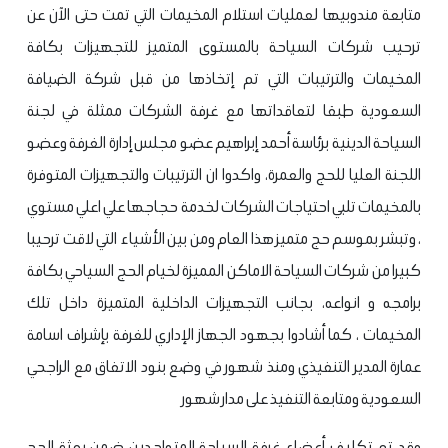
متابعة مندوبيها لعمليات استلام المخيمات التي تمت حتى الآن عن
ترحيب شركات السياحة بالمستوى المتميز للتجهيزات بكافة
المخيمات والترتيبات التي تم إتخاذها من قبل شركة الضيافة
السعودية طبقا لتعاقداتها مع غرفة الشركات ممثلة في لجنة
السياحة الدينية برئاسة أحمد إبراهيم عضو مجلس إدارة الغرفة وعضو
اللجنة العليا للحج والعمرة، واكدوا ان الترتيبات والتجهيزات المتوفرة
بالمخيمات تلبي احتياجات الشركات لخدمة حجاجها علي اعلي مستوي
، وتبشر بموسم حج متميز هذا العام
ومن بين الأشياء التي لاقت ترحيبا
كبيرا من شركات السياحة الاماكن المميزة لخيام الحج السياحي بكافة
برامجه و انواعه، بجانب التجهيزات الداخلية المتميزة داخل تلك
المخيمات ، كما أشادوا بجهود الجهاز الإداري للغرفة بإشراف اسامة
عمارة المدير التنفيذي ومنذ شهور في وضع بنود الاتفاق مع الراجحي
السعودية ومتابعة التنفيذ على مدار شهور
وقد تم تكليف أعضاء غرفة السياحة المتواجدين ضمن بعثة الحج