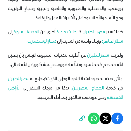
بورسعيد والدقهلية والقليوبية والقاهرة والجيزة وحجاج الترانزيت
وحج الأفراد والأجانب وحاملي تأشيرات العمل والإقامة.
كما تسير
مصر للطيران
3
رحلات جوية
أخرى من
المدينة المنورة
إلى
مطار القاهرة
ورحلة واحدة من المدينة إلى
مطار
الإسكندرية
.
واعربت
مصر للطيران
عن أطيب التمنيات لضيوف الرحمن بأن يتقبل
الله حجهم كحجاً مبرور وذنباّ مغفور وسعي مشكور بإذن الله تعالي.
وتأتي هذه الجهود امتدادًا للدور الوطني الذي تضطلع به
مصر للطيران
في خدمة
الحجاج المصريين
، بدءًا من مرحلة السفر إلى
الأراضي
المقدسة
وحتى عودتهم سالمين بعد أداء الفريضة.