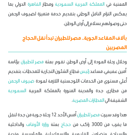
المعنية في
المملكة العربية السعودية
ومطار
القاهرة
الدولي بما
يعكس التزام الناقل الوطني بتقديم خدمة متميزة لضيوف الرحمن
حتى وصولهم بسلام إلى أرض الوطن.
بآلاف المقاعد الجوية.. مصر للطيران تبدأ نقل الحجاج
المصريين
وخلال رحلة العودة إلى أرض الوطن تقوم بعثة
مصر للطيران
برئاسة
أمين عفيفي، مساعد
رئيس
قطاع الشئون التجارية للمحطات، بتقديم
أعلي مستوي من الخدمات اللوجستية اللازمة لعودة
ضيوف الرحمن
من مطارى جدة والمدينة المنورة بالمملكة العربية
السعودية
الشقيقة الي
المطارات المصرية
.
هذا وقد سيرت
مصر للطيران
أمس الأحد 12 رحلة جوية من جدة لنقل
ما يقرب من 3000 راكب من
حجاج
بعثة
وزارة الأوقاف
والداخلية
والسياحة وتضامن القليوبية والاسماعيلية والمؤسسة وقرعة