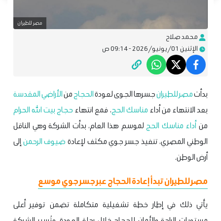
مصر للطيران
محمد صلاح
الإثنين 01/يونيو/2026 - 09:14 ص
بدأت
مصر للطيران
جسرها الجوى لعودة
الحجاج
من
الأراضي المقدسة
بعد الانتهاء من أداء
مناسك الحج
، فمع انتهاء
حجاج بيت الله الحرام
من
أداء مناسك الحج
لموسم هذا العام، بدأت الشركة وهي الناقل
الوطني المصري، تنفيذ جسر جوي مكثف لإعادة
ضيوف الرحمن
إلى
أرض الوطن.
مصر للطيران تبدأ إعادة الحجاج عبر جسر جوي موسع
يأتي ذلك في إطار خطة تشغيلية متكاملة تضمن توفير أعلى
مستويات الراحة والأمان للحجاج خلال رحلة العودة، وتُسير الشركة