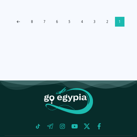
8
7
6
5
4
3
2
1
tiktok
telegram
instagram
youtube
twitter
facebook