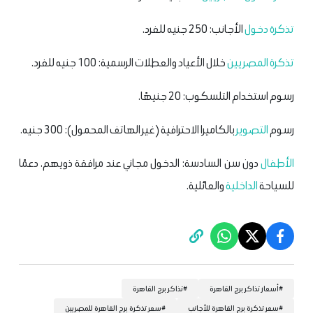
تذكرة
دخول
الأجانب: 250 جنيه للفرد.
تذكرة
المصريين
خلال الأعياد والعطلات الرسمية: 100 جنيه للفرد.
رسوم استخدام التلسكوب: 20 جنيهًا.
رسوم
التصوير
بالكاميرا الاحترافية (غير الهاتف المحمول): 300 جنيه.
الأطفال
دون سن السادسة: الدخول مجاني عند مرافقة ذويهم، دعمًا
للسياحة
الداخلية
والعائلية.
#
أسعار تذاكر برج القاهرة
#
تذاكر برج القاهرة
#
سعر تذكرة برج القاهرة للأجانب
#
سعر تذكرة برج القاهرة للمصريين