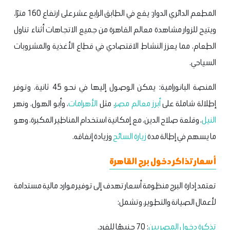
المطعم الدائري الدوار: يقع في الطابق الرابع عشر على ارتفاع 160 مترًا،
ويتيح للزوار مشاهدة معالم القاهرة من جميع الاتجاهات أثناء تناول
الطعام، مما يعزز النشاط الاقتصادي في قطاع الأغذية والمشروبات
السياحي.
المنصة البانورامية: يمكن الوصول إليها في نحو 45 ثانية، وتوفر
إطلالة شاملة على
أبرز معالم مصر
، مثل
الأهرامات
، وأبو الهول، ونهر
النيل
، وقلعة صلاح الدين، مع إمكانية استخدام المناظير المكبرة، وهو
ما يسهم في إطالة مدة
زيارة
السائح
وزيادة إنفاقه.
أسعار تذاكر دخول برج القاهرة
تعتمد إدارة البرج منظومة أسعار تهدف إلى توفير موارد مالية مستدامة
لأعمال الصيانة والتطوير، وتشمل:
تذكرة
دخول
المصريين
: 70 جنيهًا للفرد.