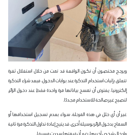
ويرجح مختصون أن تكون الواقعة قد تمت من خلال استغلال ثغرة
تتعلق بإثبات استخدام التذكرة عند بوابات الدخول، فبعد شراء التذكرة
إلكترونيا، يفترض أن تمسح بياناتها مرة واحدة فقط عند دخول الزائر،
لتصبح غير صالحة للاستخدام مجددًا.
غير أن أي خلل في هذه المرحلة، سواء بعدم تسجيل استخدامها أو
السماح بدخول الزائر بوسيلة أخرى، قد يتيح إعادة تداول التذكرة مرة ثانية
وإدخال شخص آخر بها، رغم أن قيمتها سددت مسبقا.