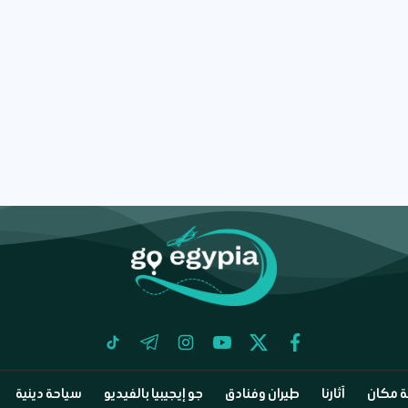
tiktok
telegram
instagram
youtube
twitter
facebook
 مكان
آثارنا
طيران وفنادق
جو إيجيبيا بالفيديو
سياحة دينية