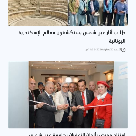
طلاب آثار عين شمس يستكشفون معالم الإسكندرية
اليونانية
الأربعاء 20/مايو/2026 - 11:35 ص
افتتاح معرض بألوان الزعفران بجامعة عين شمس