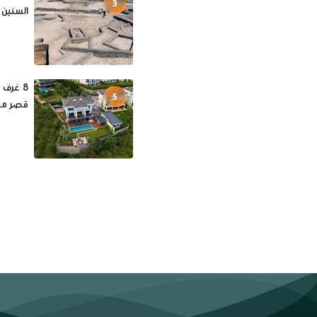
3
السنين 
5
قصر مح