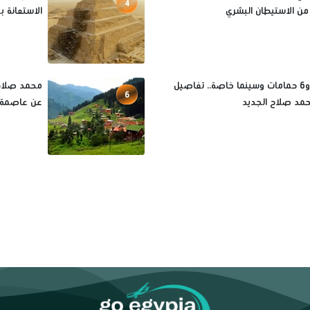
4
من الاستيطان البشري
الاستعانة بم
8 غرف و6 حمامات وسينما خاصة.. تفاصيل
محمد صلاح ف
6
مد صلاح الجديد
عن عاصمة ال