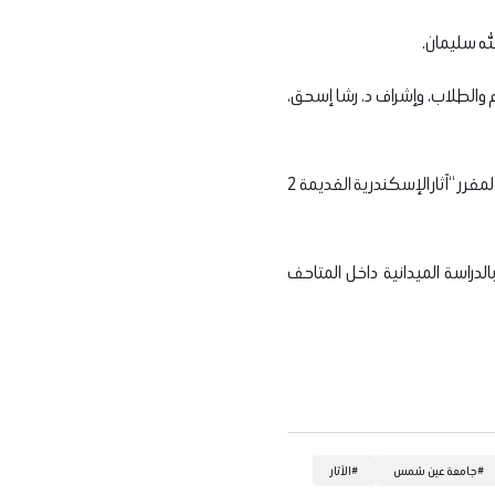
له سليمان.
م والطلاب، وإشراف د. رشا إسحق،
كما استكمل طلاب الفرقة الرابعة زيارتهم الميدانية بزيارة المتحف المصري بالتحرير، وذلك ضمن التدريب الميداني لمقرر “آثار الإسكندرية القديمة 2
الدراسة الميدانية داخل المتاحف
#
جامعة عين شمس
#
الآثار