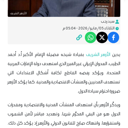
الأزهر الشريف
سيد رجب
الثلاثاء 05/مايو/2026 - 05:04 م
يدين
الأزهر الشريف
بقيادة شيخه فضيلة الإمام الأكبر أ.د أحمد
الطيب، العدوان الإيراني غير المبرر الذي استهدف دولة الإمارات العربية
المتحدة، ويؤكد رفضه القاطع لكافة أشكال الاعتداءات التي
تستهدف المدنيين والمنشآت الاقتصادية والمدنية، كما يؤكد الأزهر
ضرورة احترام سيادة الدول.
ويذكّر الأزهر بأن استهداف المنشآت المدنية والاقتصادية ومقدرات
الدول هو من البغي المحرَّم شرعا، وتهديد مباشر لأمن الشعوب
واستقرارها، وانتهاك صارخ للقانون الدولي. والأزهر إذ يؤكد كل ذلك،