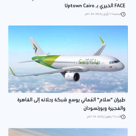
FACE الخيري بـ Uptown Cairo
الجمعة 17/أبريل/2026 - 01:54 م
طيران "سلام" العُماني يوسع شبكة رحلاته إلى القاهرة
والفجيرة وبورتسودان
الأحد 15/مارس/2026 - 07:18 م