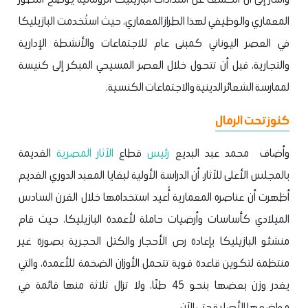
المعماري والوظيفي لهذا الطراز المعماري، حيث استُخدمت البازيليكا
في العصر اليوناني كمبنى عام للاجتماعات والأنشطة الإدارية
والتجارية، قبل أن تتحول خلال العصر المسيحي المبكر إلى كنيسة
لممارسة الشعائر الدينية والاجتماعات الكنسية.
كنوز تحت الرمال
وأضاف محمد عبد البديع
رئيس
قطاع
الآثار المصرية
القديمة
بالمجلس الأعلى للآثار، أن الدراسة الأولية لبقايا المعبد الدوري القديم
أظهرت أن عناصره المعمارية أُعيد استخدامها خلال القرن السادس
الميلادي كأساسات وأرضيات حاملة لأعمدة البازيليكا، حيث قام
منشئو البازيليكا بإعادة رص الأحجار والكتل الحجرية بصورة غير
منتظمة لتكوين قاعدة قوية تتحمل الأوزان الضخمة للأعمدة، والتي
يقدر وزن بعضها بنحو 45 طنًا، ولا تزال ثلاثة منها قائمة في
مواضعها الأصلية حتى الآن.