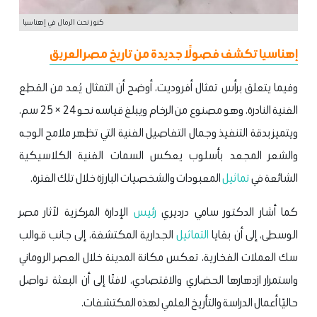
كنوز تحت الرمال في إهناسيا
إهناسيا تكشف فصولًا جديدة من تاريخ مصر العريق
وفيما يتعلق برأس تمثال أفروديت، أوضح أن التمثال يُعد من القطع
الفنية النادرة، وهو مصنوع من الرخام ويبلغ قياسه نحو 24 × 25 سم،
ويتميز بدقة التنفيذ وجمال التفاصيل الفنية التي تظهر ملامح الوجه
والشعر المجعد بأسلوب يعكس السمات الفنية الكلاسيكية
الشائعة في
تماثيل
المعبودات والشخصيات البارزة خلال تلك الفترة.
كما أشار الدكتور سامي درديري
رئيس
الإدارة المركزية لآثار مصر
الوسطى، إلى أن بقايا
التماثيل
الجدارية المكتشفة، إلى جانب قوالب
سك العملات الفخارية، تعكس مكانة المدينة خلال العصر الروماني
واستمرار ازدهارها الحضاري والاقتصادي، لافتًا إلى أن البعثة تواصل
حاليًا أعمال الدراسة والتأريخ العلمي لهذه المكتشفات.