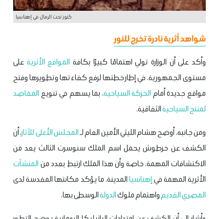
كنوز تحت الرمال في إهناسيا
شواهد أثرية نادرة تخرج للنور
وأكد على أن الوزارة تولي اهتمامًا كبيرًا بكافة
المواقع الأثرية
على
مستوى الجمهورية، في إطار خطتها لرفع كفاءتها وتطويرها وفتح
مواقع جديدة أمام
الحركة السياحية
، بما يسهم في تنويع
المقاصد
لمنتج السياحية
الثفاقية.
ومن جانبه، أوضح هشام الليثي الأمين العام لـ
المجلس الأعلى للآثار
، أن
الكشف عن خرطوش يحمل اسم الملك سنوسرت الثالث يعد من
الاكتشافات المهمة، خاصة وأن هذا الملك ارتبط بعدد من
المنشآت
الأثرية المهمة في
إهناسيا
المدينة، ما يؤكد مكانتها المقدسة لدى
المصري القديم
واهتمام ملوك
الدولة
الوسطى بها.
وأشار إلى أن الكشف عن امتدادات البازيليكا الرومانية يوضح التطور