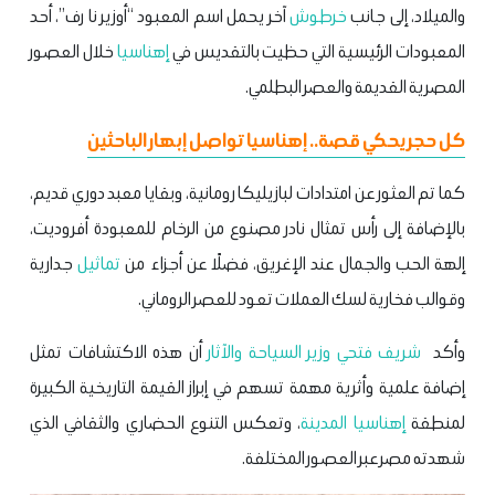
والميلاد، إلى جانب
خرطوش
آخر يحمل اسم المعبود “أوزير نا رف”، أحد
المعبودات الرئيسية التي حظيت بالتقديس في
إهناسيا
خلال العصور
المصرية القديمة والعصر البطلمي.
كل حجر يحكي قصة.. إهناسيا تواصل إبهار الباحثين
كما تم العثور عن امتدادات لبازيليكا رومانية، وبقايا معبد دوري قديم،
بالإضافة إلى رأس تمثال نادر مصنوع من الرخام للمعبودة أفروديت،
إلهة الحب والجمال عند الإغريق، فضلًا عن أجزاء من
تماثيل
جدارية
وقوالب فخارية لسك العملات تعود للعصر الروماني.
وأكد
شريف فتحي وزير السياحة والآثار
أن هذه الاكتشافات تمثل
إضافة علمية وأثرية مهمة تسهم في إبراز القيمة التاريخية الكبيرة
لمنطقة
إهناسيا المدينة
، وتعكس التنوع الحضاري والثقافي الذي
شهدته مصر عبر العصور المختلفة.