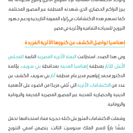
يبرز التراكم الحضاري الذي شهدته المنطقة عبر العصور المختلفة،
كما تسهم هذه الاكتشافات في إثراء المعرفة التاريخية ودعم جهود
الترويج للسياحة الثقافية والأثرية في مصر.
إهناسيا تواصل الكشف عن كنوزها الأثرية الفريدة
وفي هذا الصدد، استطاعت
البعثة الأثرية المصرية
التابعة
للمجلس
الأعلى للآثار
بمنطقة
إهناسيا المدينة
بمحافظة
بني سويف
، برئاسة
الدكتور محمد إبراهيم مدير عام منطقة
آثار
بني سويف، الكشف عن
عدد من
الاكتشافات الأثرية
التي تُلقي مزيدًا من الضوء على الأهمية
الدينية والحضارية للمدينة عبر العصور المصرية القديمة واليونانية
والرومانية.
وشملت الاكتشافات العثور على كتلة حجرية معاد استخدامها تحمل
نقشًا بارزًا لاسم الملك سنوسرت الثالث، يتضمن اسمي التتويج