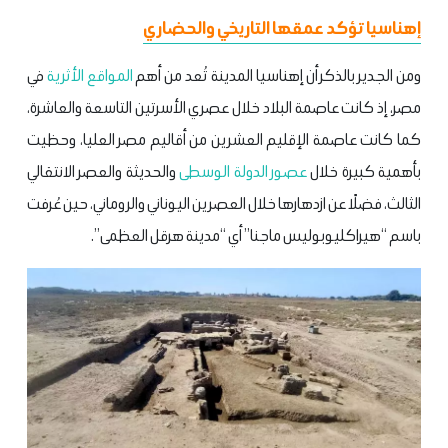
إهناسيا تؤكد عمقها التاريخي والحضاري
ومن الجدير بالذكر أن إهناسيا المدينة تُعد من أهم
المواقع الأثرية
في
مصر، إذ كانت عاصمة البلاد خلال عصري الأسرتين التاسعة والعاشرة،
كما كانت عاصمة الإقليم العشرين من أقاليم مصر العليا، وحظيت
بأهمية كبيرة خلال
عصور الدولة الوسطى
والحديثة والعصر الانتقالي
الثالث، فضلًا عن ازدهارها خلال العصرين اليوناني والروماني، حين عُرفت
باسم “هيراكليوبوليس ماجنا” أي “مدينة هرقل العظمى”.