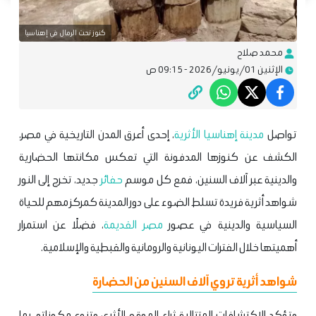
كنوز تحت الرمال في إهناسيا
محمد صلاح
الإثنين 01/يونيو/2026 - 09:15 ص
تواصل
مدينة إهناسيا الأثرية
، إحدى أعرق المدن التاريخية في مصر،
الكشف عن كنوزها المدفونة التي تعكس مكانتها الحضارية
والدينية عبر آلاف السنين، فمع كل موسم
حفائر
جديد، تخرج إلى النور
شواهد أثرية فريدة تسلط الضوء على دور المدينة كمركز مهم للحياة
السياسية والدينية في عصور
مصر القديمة
، فضلًا عن استمرار
أهميتها خلال الفترات اليونانية والرومانية والقبطية والإسلامية.
شواهد أثرية تروي آلاف السنين من الحضارة
وتؤكد الاكتشافات المتتالية ثراء الموقع الأثري وتنوع مكوناته، بما