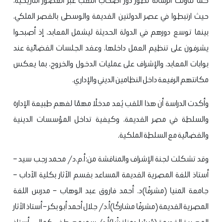
كما تناولت الرسالة تطور دور أصحاب اللقب عبر العصور التاريخية،
حيث ارتبطوا في عصر الدولتين القديمة والوسطى بالقصر الملكي،
بينما توسع دورهم في الدولة الحديثة ليشمل المعابد، إذ أصبحوا
يشرفون على تنظيم العمل داخلها، وعقد الجلسات القضائية عند
بوابات المعابد، والإشراف على عمليات الدخول والخروج، بما يعكس
مكانتهم الرفيعة داخل النظامين الديني والإداري.
وأكدت الدراسة أن هذا اللقب يُعد مدخلًا مهمًا لفهم طبيعة الإدارة
والسلطة في مصر القديمة، وكيفية تداخل المؤسسات الدينية
والقضائية مع السلطة الملكية.
وقد تشكلت لجنة الإشراف والمناقشة من:
أ.م.د/ محمد رجب سيد –
أستاذ اللغة المصرية القديمة المساعد بقسم الآثار بكلية الآداب –
جامعة المنيا (مشرفًا)
د. أحمد فاروق عبد الوهاب – مدرس اللغة
المصرية القديمة (مشرفًا مشاركًا)
أ.د/ جلال أحمد أبو بكر – أستاذ الآثار