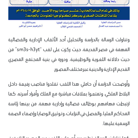
وتناولت الرسالة بالدراسة والتحليل أحد الألقاب الإدارية والقضائية
المهمة في مصر القديمة، حيث ركزت على لقب “sm3s-h3yt” من
حيث دلالاته اللغوية والوظيفية، ودوره في بنية المجتمع المصري
القديم الإدارية والدينية عبر مختلف العصور.
وأوضحت الدراسة أن حاملي هذا اللقب تقلدوا مناصب رفيعة داخل
البلاط الملكي، وتمتعوا بعلاقات مباشرة مع الملك وأفراد أسرته، كما
ارتبطت مهامهم بوظائف قضائية وإدارية مهمة، من بينها رئاسة
المحاكم العليا، والفصل في النزاعات، وتوثيق الوصايا وإضفاء الصفة
الرسمية عليها.