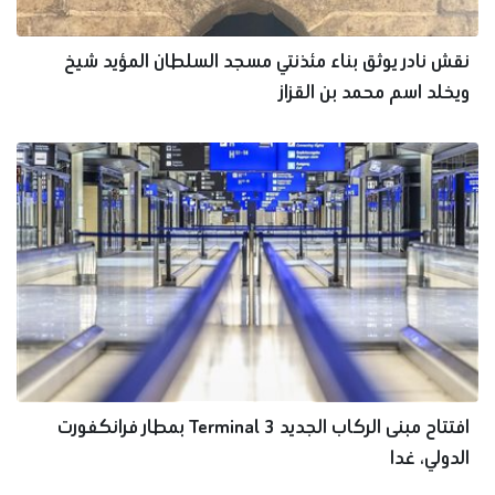
نقش نادر يوثق بناء مئذنتي مسجد السلطان المؤيد شيخ
ويخلد اسم محمد بن القزاز
افتتاح مبنى الركاب الجديد Terminal 3 بمطار فرانكفورت
الدولي، غدا