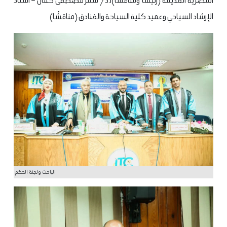
المصرية القديمة (رئيسًا ومناقشًا)
أ.د/ سمر مصطفى كمال – أستاذ
الإرشاد السياحي وعميد كلية السياحة والفنادق (مناقشًا)
الباحث ولجنة الحكم