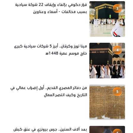
قرار حكومي بإلغاء وإيقاف 22 شركة سياحية
3
بسبب مخالفات - أسماء وعناوين
مينا تورز وكرڤان.. أبرز 5 شركات سياحية كبرى
4
خارج موسم عمرة 1448ه‍
من دفاتر المصري القديم.. أول إضراب عمالي في
5
التاريخ وكيف انتصر العمال
بعد آلاف السنين.. جرس برونزي في عنق كبش