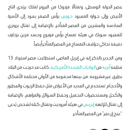
عصر الدولة الوسطى، وتمثالًا مزدوجًا من البرونز لملك يرتدي التاج
الأبيض وإلى جواره المعبود
حورس
برأس الصقر يعود إلى الأسرة
السادسة والعشرين من العصر المتأخر، بالإضافة إلى تمثال برونزي
للمعبود سوبك في هيئة تمساح برأس مرفوع وجسد مزين بزخارف
دقيقة تحاكي حراشف التمساح من العصر المتأخر أيضاً.
ومن الجدير بالذكر إنه في إبريل الماضي استطاعت مصر استرداد 13
قطعة
أثرية
من
الولايات المتحدة الأمريكية
، كانت قد خرجت من البلاد
بطرق غير مشروعة، من بينها مجموعة من الأواني مختلفة الأشكال
والأحجام تستخدم في العديد من الأغراض مثل حفظ الزيوت والعطور
والكُحل ومستحضرات التجميل وحفظ السوائل والمراهم، بالإضافة
إلى تمثال للإلهة
إيزيس
في هيئة أفروديت وتمثال كتلة لشخص يُدعى
“عنخ إن نفر” من العصر المتأخر.