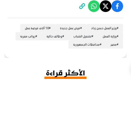
#
وزير العمل حسن رداد
#
فرص عمل جديدة
#
10 آلاف فرصة عمل
#
وزارة العمل
#
تشغيل الشباب
#
وظائف خالية
#
رواتب مغرية
#
مصر
#
محافظات الجمهورية
الأكثر قراءة
محمد صلاح في طرابزون التركية، ماذا تعرف عن
1
عاصمة التاريخ على البحر الأسود؟
أمريكا تزيل فلاي بغداد وطائرتين من قائمة