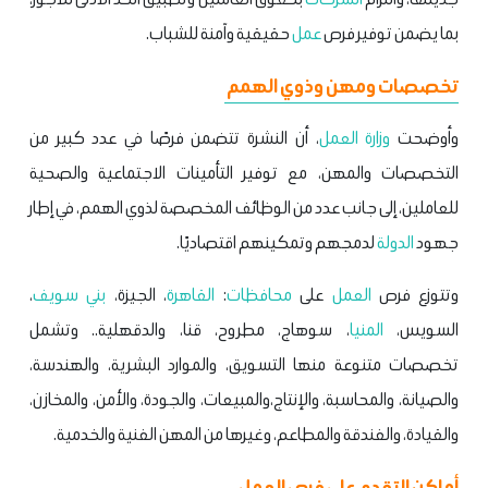
بما يضمن توفير فرص
عمل
حقيقية وآمنة للشباب.
تخصصات ومهن وذوي الهمم
وأوضحت
وزارة العمل
، أن النشرة تتضمن فرصًا في عدد كبير من
التخصصات والمهن، مع توفير التأمينات الاجتماعية والصحية
للعاملين، إلى جانب عدد من الوظائف المخصصة لذوي الهمم، في إطار
جهود
الدولة
لدمجهم وتمكينهم اقتصاديًا.
وتتوزع فرص
العمل
على
محافظات
:
القاهرة
، الجيزة،
بني سويف
،
السويس،
المنيا
، سوهاج، مطروح، قنا، والدقهلية.. وتشمل
تخصصات متنوعة منها التسويق، والموارد البشرية، والهندسة،
والصيانة، والمحاسبة، والإنتاج،والمبيعات، والجودة، والأمن، والمخازن،
والقيادة، والفندقة والمطاعم، وغيرها من المهن الفنية والخدمية.
أماكن التقدم على فرص العمل