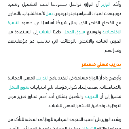
وأكد
الوزير
أن الوزارة تواصل جهودها لدعم التشغيل وتنفيذ
توجيهات القيادة السياسية بتوفير فرص
عمل
لائقة للشباب، بالتعاون
مع القطاع الخاص الذي يمثل شريكًا أساسيًا في جهود
التنمية
الاقتصادية
وتوسيع
سوق العمل
، داعيًا
الشباب
إلى الاستفادة من
الفرص المتاحة والالتحاق بالوظائف التي تتناسب مع مؤهلاتهم
وقدراتهم.
تدريب مهني مستمر
وأوضح رداد أن الوزارة مستمرة في تنفيذ برامج
التدريب
المهني المجانية
بالمحافظات، بهدف إعداد كوادر مؤهلة تلبي احتياجات
سوق العمل
،
مشيرًا إلى أن
التدريب
والتأهيل يمثلان أحد أهم محاور تعزيز فرص
التوظيف وتحقيق الاستقرار المهني للشباب.
وشدد الوزير على أهمية المتابعة الميدانية للوظائف المعلنة للتأكد من
جديتها، والتزام
الشركات
بحقوق العاملين وتطبيق الحد الأدنى للأجور،