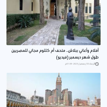
أفلام وأغاني ببلاش.. متحف أم كلثوم مجاني للمصريين
طول شهر ديسمبر (فيديو)
الأربعاء 03/ديسمبر/2025 - 01:09 م