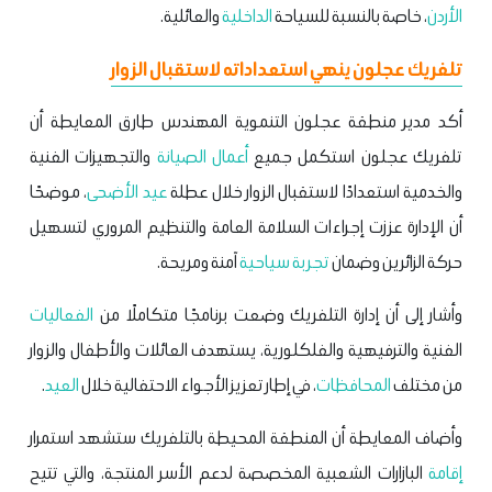
الأردن
، خاصة بالنسبة للسياحة
الداخلية
والعائلية.
تلفريك عجلون ينهي استعداداته لاستقبال الزوار
أكد مدير منطقة عجلون التنموية المهندس طارق المعايطة أن
تلفريك عجلون استكمل جميع
أعمال الصيانة
والتجهيزات الفنية
والخدمية استعدادًا لاستقبال الزوار خلال عطلة
عيد الأضحى
، موضحًا
أن الإدارة عززت إجراءات السلامة العامة والتنظيم المروري لتسهيل
حركة الزائرين وضمان
تجربة سياحية
آمنة ومريحة.
وأشار إلى أن إدارة التلفريك وضعت برنامجًا متكاملًا من
الفعاليات
الفنية والترفيهية والفلكلورية، يستهدف العائلات والأطفال والزوار
من مختلف
المحافظات
، في إطار تعزيز الأجواء الاحتفالية خلال
العيد
.
وأضاف المعايطة أن المنطقة المحيطة بالتلفريك ستشهد استمرار
إقامة
البازارات الشعبية المخصصة لدعم الأسر المنتجة، والتي تتيح