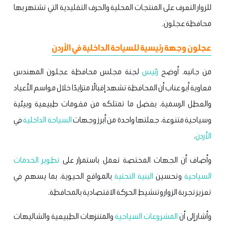
للزوار التعرف على المنتجات المحلية والحرف التقليدية التي تشتهر بها
محافظة عجلون.
عجلون وجهة رئيسية للسياحة الداخلية في الأردن
من جانبه، أوضح
رئيس
لجنة مجلس محافظة عجلون المهندس
معاوية أبو عناب أن المحافظة تشهد إقبالًا متزايدًا خلال مواسم الأعياد
والعطل الرسمية، بفضل ما تمتلكه من مقومات طبيعية وبيئية
وسياحية متنوعة، جعلتها واحدة من أبرز وجهات
السياحة الداخلية
في
الأردن
.
وأضاف أن الجهات المختصة تعمل باستمرار على
تطوير الخدمات
السياحية
وتحسين
البنية التحتية
بالمواقع الحيوية، بما يسهم في
تعزيز تجربة الزوار وتنشيط الحركة الاقتصادية بالمحافظة.
وأشار إلى أن
المشروعات السياحية
والمتنزهات الطبيعية والشاليهات