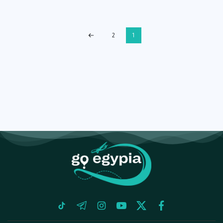
2
1
tiktok
telegram
instagram
youtube
twitter
facebook