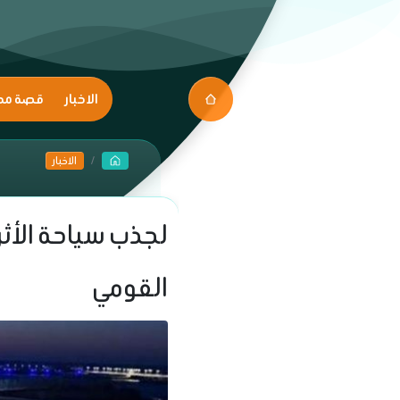
الاخبار
قصة مك
الاخبار
لجذب سياحة الأث
القومي