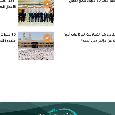
كيف تحقق مصر 30 مليون سائح بحلول
"وفد الصنا
4
الأعمال اله
فاجئ يثير التساؤلات..لماذا غاب أمين
10 مميزا
6
ثار عن مؤتمر حمل اسمه؟
متعددة الد