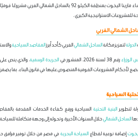
اعتبار مشروع إنشاء مارينا اليخوت بمنطقة الكيلو 92 بالساحل الشمالي 
ة للمشروعات الاستراتيجية الكبري .
ساحل الشمالي الغربي
الدولة
لتعزيز مكانة
الساحل الشمالي
الغربي كأحد أبرز
المقاصد السياحية
والاستث
الوزراء
رقم 38 لسنة 2026، المنشور في
الجريدة الرسمية
، والذي ينص على 
 لأحكام المشروعات القومية المنصوص عليها في قانون البناء، بما يضمن الال
تحتية السياحية
لة لتطوير
البنية التحتية
السياحية ورفع كفاءة الخدمات المقدمة بالمقاص
دها
الساحل الشمالي
خلال السنوات الأخيرة، وتحوله إلى وجهة متكاملة للسياحة وا
ليخوت
إضافة نوعية لقطاع
السياحة البحرية
في مصر، من خلال توفير مرافق حد