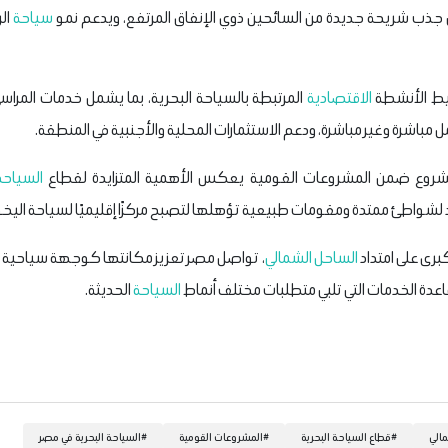
 على جذب شريحة جديدة من السائحين ذوي الإنفاق المرتفع، ويدعم نمو
سياحة
الر
يط الأنشطة
الاقتصادية
المرتبطة بالسياحة البحرية، بما يشمل خدمات المراس
ل مباشرة وغير مباشرة، ودعم الاستثمارات المحلية والأجنبية في المنطقة.
لمشروع ضمن المشروعات القومية يعكس الأهمية المتزايدة لقطاع
السياحة
لاد لشواطئ ممتدة ومقومات طبيعية تؤهلها لتصبح مركزًا إقليميًا لسياحة اليخ
برى على امتداد
الساحل الشمالي
، تواصل مصر تعزيز مكانتها كوجهة سياحية و
اعدة الخدمات التي تلبي متطلبات مختلف أنماط
السياحة
الحديثة.
الي
#
قطاع السياحة البحرية
#
المشروعات القومية
#
السياحة البحرية في مصر