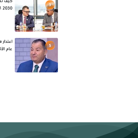
3
2030 ؟
اعتذار م
5
عام الآ