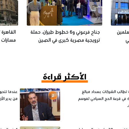
، العلمين
جناح فرعوني و6 خطوط طيران، حملة
القاهرة 
ي
ترويجية مصرية كبرى في الصين
مسارات 
لجذب السائحين
تجذب زوا
الأكثر قراءة
 تطالب الشركات بسداد مبالغ
عندما تتحول
2
ك في قرعة الحج السياحي لموسم
من يدير الأ